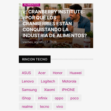
ALIMENTOS
📈 CRANBERRY INSTITUTE:
¿POR QUÉ LOS
CRANBERRIES ESTÁN
CONQUISTANDO LA
INDUSTRIA DE ALIMENTOS?
viernes, agosto 07, 2026
RINCON TECNO
ASUS
Acer
Honor
Huawei
Lenovo
Logitech
Motorola
Samsung
Xiaomi
iPHONE
iShop
infinix
oppo
poco
realme
tecno
vivo