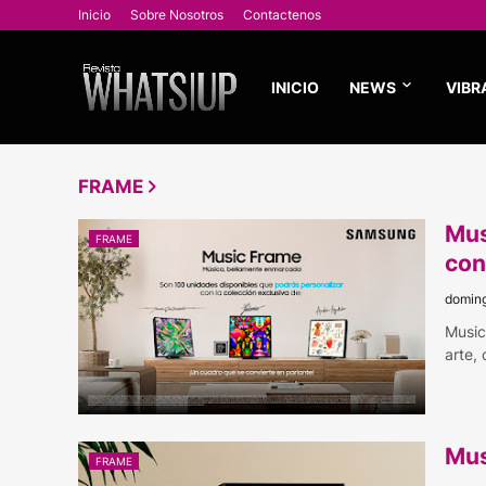
Inicio
Sobre Nosotros
Contactenos
INICIO
NEWS
VIBR
FRAME
Mus
FRAME
con
doming
Music
arte,
Mus
FRAME