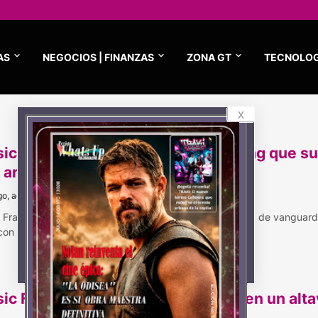
AS
NEGOCIOS | FINANZAS
ZONA GT
TECNOLOG
x
ic Frame, el dispositivo de Samsung que s
 arte colombiano
o, agosto 25, 2024
 Frame es un altavoz inteligente que fusiona tecnología de vanguard
 con diseños e…
ic Frame: innovación y elegancia en un alt