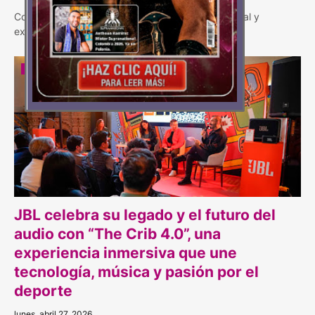
Con tecnología envolvente, sonido multidimensional y
experiencias inmersivas, las barras de soni…
AUDIO
JBL celebra su legado y el futuro del
audio con “The Crib 4.0”, una
experiencia inmersiva que une
tecnología, música y pasión por el
deporte
lunes, abril 27, 2026