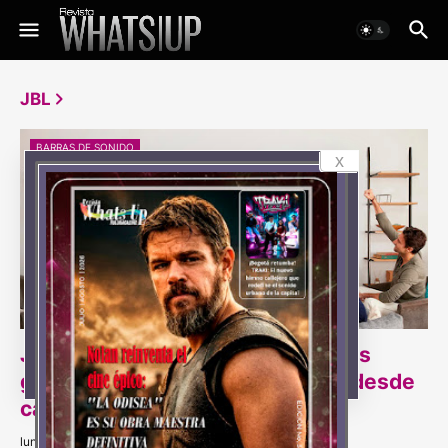
JBL
BARRAS DE SONIDO
x
JBL invita a vivir la emoción de los
grandes encuentros deportivos desde
casa
lunes, junio 15, 2026