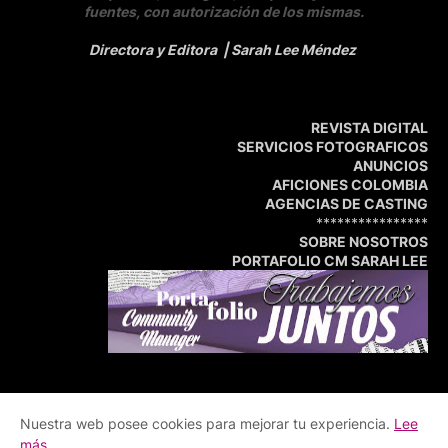
fuentes, con autorización de los mismas.
Directora y Editora
| Sarah Lee Méndez
REVISTA DIGITAL
SERVICIOS FOTOGRAFICOS
ANUNCIOS
AFICIONES COLOMBIA
AGENCIAS DE CASTING
****************
SOBRE NOSOTROS
PORTAFOLIO CM SARAH LEE
Nuestra web posee cookies para mejorar tu experiencia.
Lee
Inicio
Portafolio
Central de Medios
más