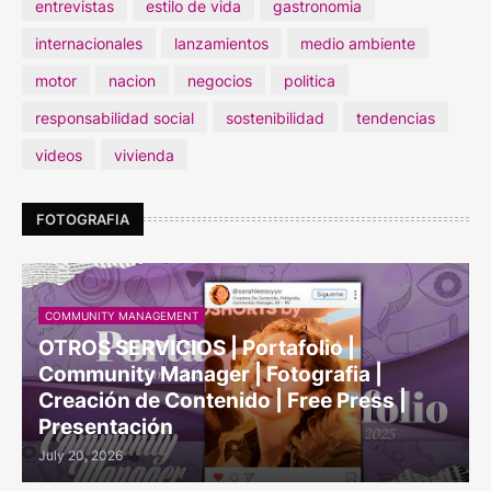
entrevistas
estilo de vida
gastronomia
internacionales
lanzamientos
medio ambiente
motor
nacion
negocios
politica
responsabilidad social
sostenibilidad
tendencias
videos
vivienda
FOTOGRAFIA
COMMUNITY MANAGEMENT
OTROS SERVICIOS | Portafolio |
Community Manager | Fotografia |
Creación de Contenido | Free Press |
Presentación
July 20, 2026