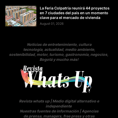
La Feria Colpatria reunirá 44 proyectos
en 7 ciudades del país en un momento
clave para el mercado de vivienda
August 01, 2026
Noticias de entretenimiento, cultura
tecnología, actualidad, medio ambiente,
sostenibilidad, motor, turismo, gastronomía, negocios
,
Bogotá y mucho más!
Revista whats up | Medio digital alternativo e
independiente
Nuestras fuentes de información | Agencias
de prensa, managers, free press y otras