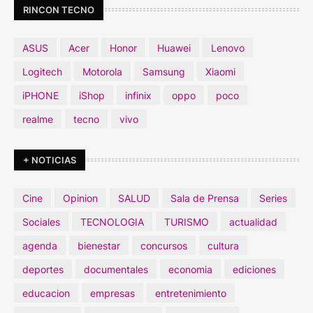
RINCON TECNO
ASUS
Acer
Honor
Huawei
Lenovo
Logitech
Motorola
Samsung
Xiaomi
iPHONE
iShop
infinix
oppo
poco
realme
tecno
vivo
+ NOTICIAS
Cine
Opinion
SALUD
Sala de Prensa
Series
Sociales
TECNOLOGIA
TURISMO
actualidad
agenda
bienestar
concursos
cultura
deportes
documentales
economia
ediciones
educacion
empresas
entretenimiento