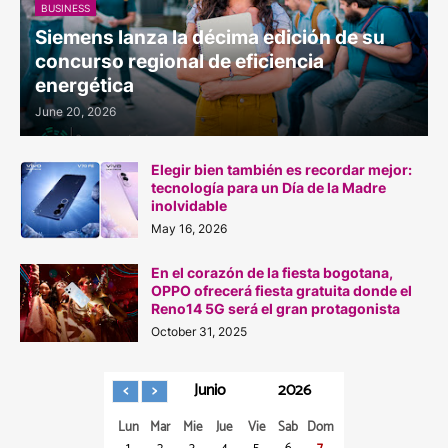
BUSINESS
Siemens lanza la décima edición de su
concurso regional de eficiencia
energética
June 20, 2026
Elegir bien también es recordar mejor:
tecnología para un Día de la Madre
inolvidable
May 16, 2026
En el corazón de la fiesta bogotana,
OPPO ofrecerá fiesta gratuita donde el
Reno14 5G será el gran protagonista
October 31, 2025
Junio
2026
Lun
Mar
Mie
Jue
Vie
Sab
Dom