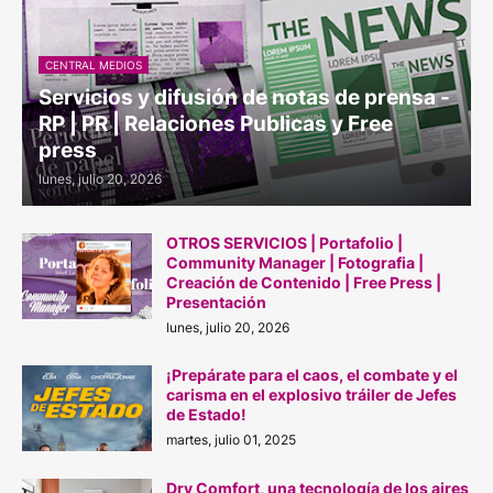
CENTRAL MEDIOS
Servicios y difusión de notas de prensa -
RP | PR | Relaciones Publicas y Free
press
lunes, julio 20, 2026
OTROS SERVICIOS | Portafolio |
Community Manager | Fotografia |
Creación de Contenido | Free Press |
Presentación
lunes, julio 20, 2026
¡Prepárate para el caos, el combate y el
carisma en el explosivo tráiler de Jefes
de Estado!
martes, julio 01, 2025
Dry Comfort, una tecnología de los aires