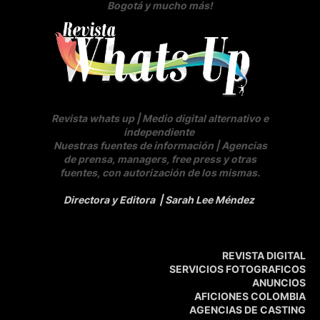
Bogotá y mucho más!
Revista whats up | Medio digital alternativo e
independiente
Nuestras fuentes de información | Agencias
de prensa, managers, free press y otras
fuentes, con autorización de los mismas.
Directora y Editora
| Sarah Lee Méndez
REVISTA DIGITAL
SERVICIOS FOTOGRAFICOS
ANUNCIOS
AFICIONES COLOMBIA
AGENCIAS DE CASTING