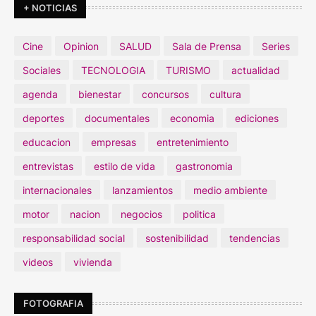
+ NOTICIAS
Cine
Opinion
SALUD
Sala de Prensa
Series
Sociales
TECNOLOGIA
TURISMO
actualidad
agenda
bienestar
concursos
cultura
deportes
documentales
economia
ediciones
educacion
empresas
entretenimiento
entrevistas
estilo de vida
gastronomia
internacionales
lanzamientos
medio ambiente
motor
nacion
negocios
politica
responsabilidad social
sostenibilidad
tendencias
videos
vivienda
FOTOGRAFIA