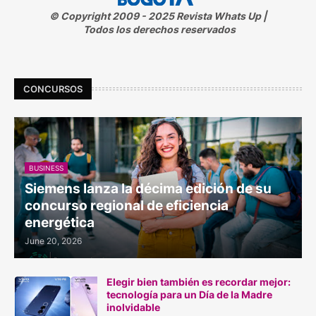
© Copyright 2009 - 2025 Revista Whats Up |
Todos los derechos reservados
CONCURSOS
BUSINESS
Siemens lanza la décima edición de su
concurso regional de eficiencia
energética
June 20, 2026
Elegir bien también es recordar mejor:
tecnología para un Día de la Madre
inolvidable