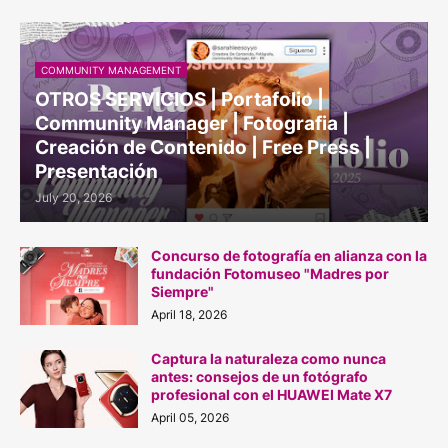
COMMUNITY MANAGEMENT
OTROS SERVICIOS | Portafolio |
Community Manager | Fotografia |
Creación de Contenido | Free Press |
Presentación
July 20, 2026
Concurso de fotografía en alianza con la
fundación Fotomuseo "Madres por
Siempre"
April 18, 2026
Captura la naturaleza como nunca
antes: consejos de un fotógrafo
profesional con el HUAWEI Mate X7
April 05, 2026