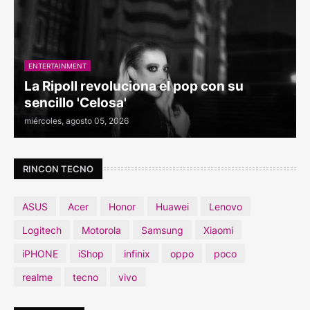
ENTERTAINMENT
La Ripoll revoluciona el pop con su
sencillo 'Celosa'
miércoles, agosto 05, 2026
RINCON TECNO
ASUS
Acer
Honor
Huawei
Lenovo
Logitech
Motorola
Samsung
Xiaomi
iPHONE
iShop
infinix
oppo
poco
realme
tecno
vivo