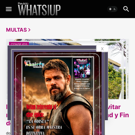
MULTAS
CONSEJOS
x
Esto es lo que debe hacer para evitar
multas de la DIAN durante Navidad y Fin
de Año
domingo, diciembre 22, 2024