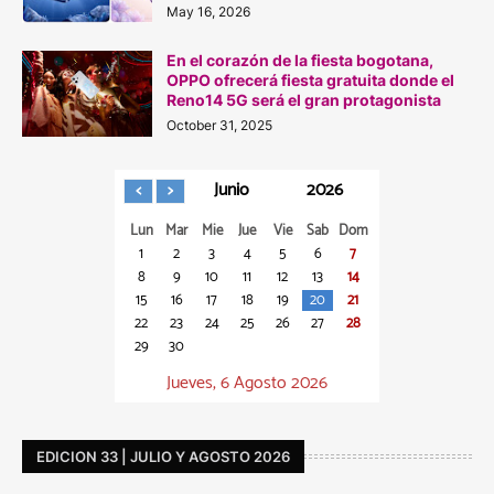
May 16, 2026
En el corazón de la fiesta bogotana,
OPPO ofrecerá fiesta gratuita donde el
Reno14 5G será el gran protagonista
October 31, 2025
Junio
2026
Lun
Mar
Mie
Jue
Vie
Sab
Dom
1
2
3
4
5
6
7
8
9
10
11
12
13
14
15
16
17
18
19
20
21
22
23
24
25
26
27
28
29
30
Jueves, 6 Agosto 2026
EDICION 33 | JULIO Y AGOSTO 2026