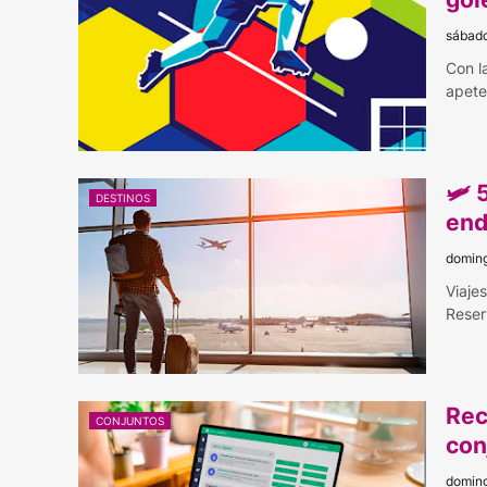
sábado
Con l
apete
🛩️
DESTINOS
end
doming
Viaje
Reser
Rec
CONJUNTOS
con
doming