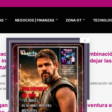
AS
NEGOCIOS | FINANZAS
ZONA GT
TECNOLOG
x
aciones, fútbol y movimiento: la combinaci
 invita a las familias colombianas a dejar las
tallas y volver a jugar
 julio 14, 2026
ceso escolar, los partidos de la Selección Colombia y la celebración d
lio se con…
gan las vacaciones a Maloka: una aventura e
es, ciencia y exploración