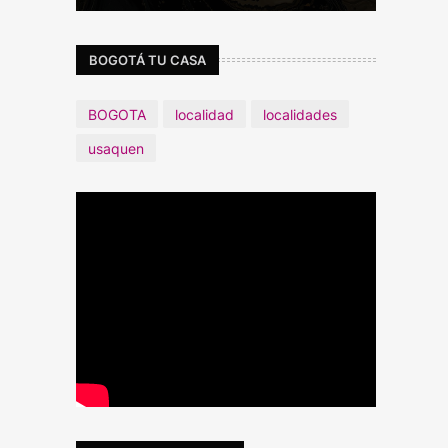
BOGOTÁ TU CASA
BOGOTA
localidad
localidades
usaquen