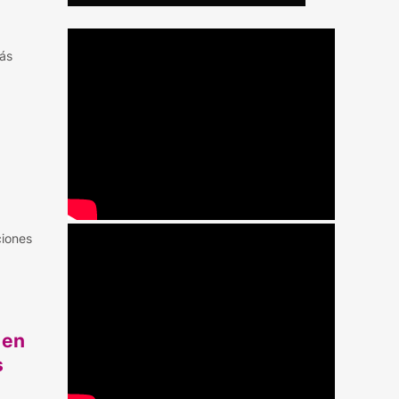
más
ciones
 en
s