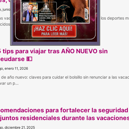
, junio 13, 2026
as vacaciones de mitad de año llega a Maloka uno de los deportes 
cidos a nivel mun…
 5 tips para viajar tras AÑO NUEVO sin
eudarse 💵
o, enero 11, 2026
s de año nuevo: claves para cuidar el bolsillo sin renunciar a las vaca
var un p…
omendaciones para fortalecer la seguridad
juntos residenciales durante las vacacione
o, diciembre 21, 2025