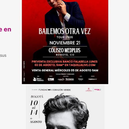
e en
 sus