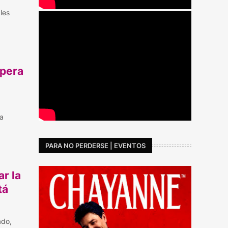
les
spera
ra
PARA NO PERDERSE | EVENTOS
r la
tá
ado,