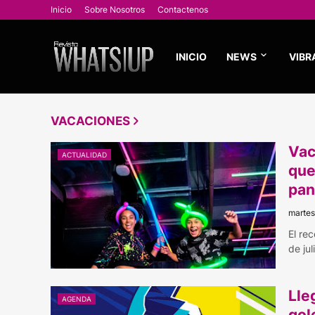
Inicio
Sobre Nosotros
Contactenos
INICIO
NEWS
VIBR
VACACIONES
Vac
ACTUALIDAD
que
pan
martes,
El re
de ju
Lle
AGENDA
gol