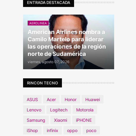
ENTRADA DESTACADA
AEROLINEA
American Airlines nombra a
Camilo Martelo para liderar
las operaciones de la región
norte de Sudamérica
viernes, agosto 07, 2026
RINCON TECNO
ASUS
Acer
Honor
Huawei
Lenovo
Logitech
Motorola
Samsung
Xiaomi
iPHONE
iShop
infinix
oppo
poco