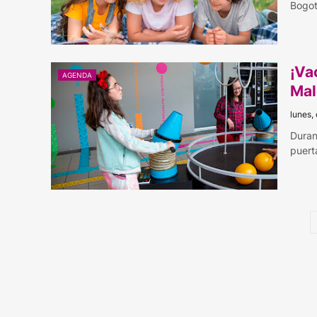
Bogot
¡Va
AGENDA
Mal
lunes,
Duran
puert