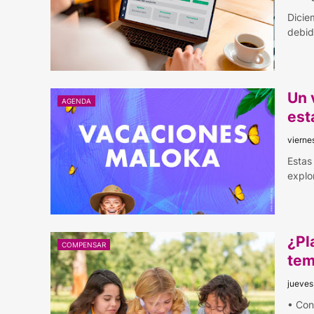
Dicie
debid
Un 
AGENDA
est
vierne
Estas
explo
¿Pl
COMPENSAR
tem
jueves
• Con