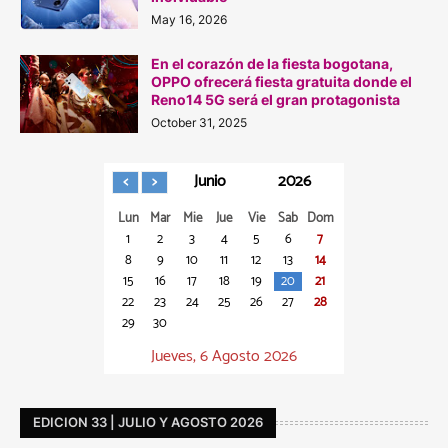
May 16, 2026
En el corazón de la fiesta bogotana,
OPPO ofrecerá fiesta gratuita donde el
Reno14 5G será el gran protagonista
October 31, 2025
Junio
2026
Lun
Mar
Mie
Jue
Vie
Sab
Dom
1
2
3
4
5
6
7
8
9
10
11
12
13
14
15
16
17
18
19
20
21
22
23
24
25
26
27
28
29
30
Jueves, 6 Agosto 2026
EDICION 33 | JULIO Y AGOSTO 2026