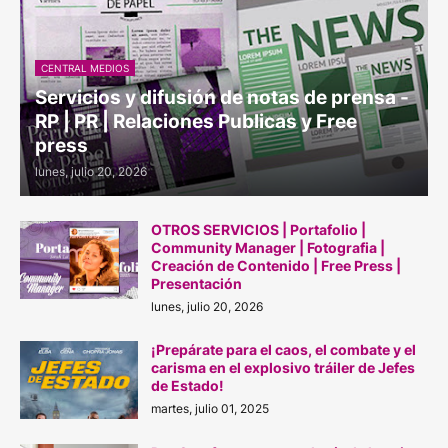
CENTRAL MEDIOS
Servicios y difusión de notas de prensa -
RP | PR | Relaciones Publicas y Free
press
lunes, julio 20, 2026
OTROS SERVICIOS | Portafolio |
Community Manager | Fotografia |
Creación de Contenido | Free Press |
Presentación
lunes, julio 20, 2026
¡Prepárate para el caos, el combate y el
carisma en el explosivo tráiler de Jefes
de Estado!
martes, julio 01, 2025