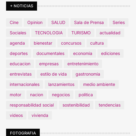
+ NOTICIAS
Cine
Opinion
SALUD
Sala de Prensa
Series
Sociales
TECNOLOGIA
TURISMO
actualidad
agenda
bienestar
concursos
cultura
deportes
documentales
economia
ediciones
educacion
empresas
entretenimiento
entrevistas
estilo de vida
gastronomia
internacionales
lanzamientos
medio ambiente
motor
nacion
negocios
politica
responsabilidad social
sostenibilidad
tendencias
videos
vivienda
FOTOGRAFIA