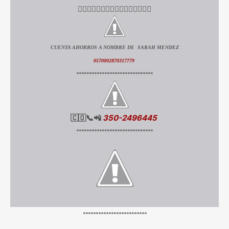
👇🏻👇🏻👇🏻👇🏻👇🏻👇🏻👇🏻👇🏻
CUENTA AHORROS A NOMBRE DE SARAH MENDEZ
0570002870317779
******************************
🇨🇴📞📲
350-2496445
******************************
*************************