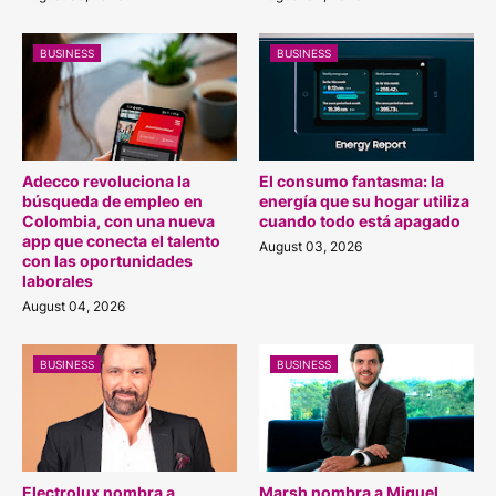
BUSINESS
BUSINESS
Adecco revoluciona la
El consumo fantasma: la
búsqueda de empleo en
energía que su hogar utiliza
Colombia, con una nueva
cuando todo está apagado
app que conecta el talento
August 03, 2026
con las oportunidades
laborales
August 04, 2026
BUSINESS
BUSINESS
Electrolux nombra a
Marsh nombra a Miguel