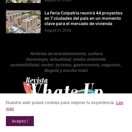
La Feria Colpatria reunirá 44 proyectos
en 7 ciudades del país en un momento
clave para el mercado de vivienda
August 01, 2026
Noticias de entretenimiento, cultura
tecnología, actualidad, medio ambiente,
sostenibilidad, motor, turismo, gastronomía, negocios
,
Bogotá y mucho más!
Nuestra web posee cookies para mejorar tu experiencia.
Lee
más
Revista whats up | Medio digital alternativo e
Acepto !
independiente
Nuestras fuentes de información | Agencias