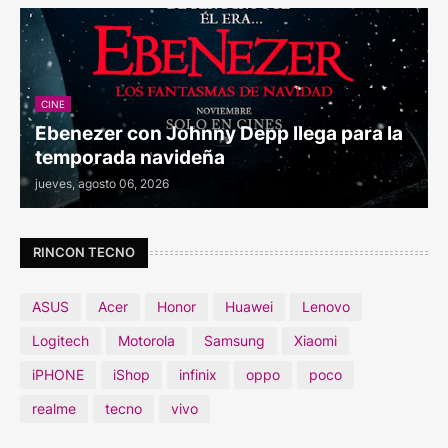
CINE
Ebenezer con Johnny Depp llega para la
temporada navideña
jueves, agosto 06, 2026
RINCON TECNO
ASUS
Acer
Honor
Huawei
Lenovo
Logitech
Motorola
Samsung
Xiaomi
iPHONE
iShop
infinix
oppo
poco
realme
tecno
vivo