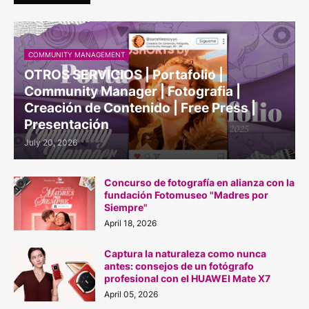
COMMUNITY MANAGEMENT
OTROS SERVICIOS | Portafolio |
Community Manager | Fotografia |
Creación de Contenido | Free Press |
Presentación
July 20, 2026
Concurso de fotografía en alianza con la
fundación Fotomuseo "Madres por
Siempre"
April 18, 2026
Captura la naturaleza como nunca
antes: consejos de un fotógrafo
profesional con el HUAWEI Mate X7
April 05, 2026