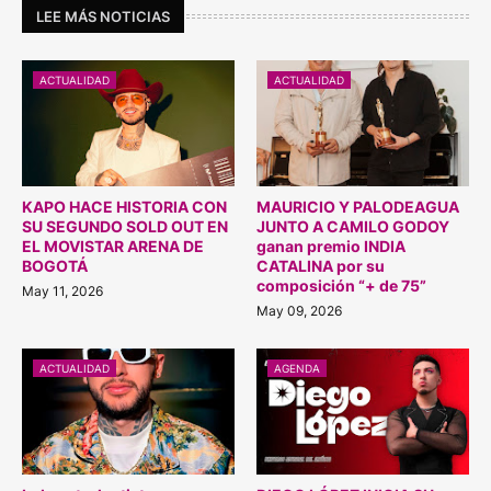
LEE MÁS NOTICIAS
ACTUALIDAD
ACTUALIDAD
KAPO HACE HISTORIA CON
MAURICIO Y PALODEAGUA
SU SEGUNDO SOLD OUT EN
JUNTO A CAMILO GODOY
EL MOVISTAR ARENA DE
ganan premio INDIA
BOGOTÁ
CATALINA por su
composición “+ de 75”
May 11, 2026
May 09, 2026
ACTUALIDAD
AGENDA