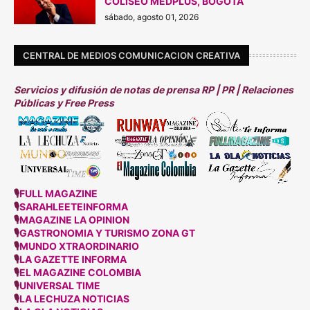
COLISEO MEDPLUS, BOGOTÁ
sábado, agosto 01, 2026
CENTRAL DE MEDIOS COMUNICACION CREATIVA
Servicios y difusión de notas de prensa RP | PR | Relaciones
Públicas y Free Press
🎙
FULL MAGAZINE
🎙
SARAHLEETEINFORMA
🎙
MAGAZINE LA OPINION
🎙
GASTRONOMIA Y TURISMO ZONA GT
🎙
MUNDO XTRAORDINARIO
🎙
LA GAZETTE INFORMA
🎙
EL MAGAZINE COLOMBIA
🎙
UNIVERSAL TIME
🎙
LA LECHUZA NOTICIAS