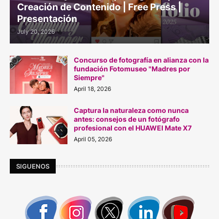
Creación de Contenido | Free Press |
Presentación
July 20, 2026
Concurso de fotografía en alianza con la
fundación Fotomuseo "Madres por
Siempre"
April 18, 2026
Captura la naturaleza como nunca
antes: consejos de un fotógrafo
profesional con el HUAWEI Mate X7
April 05, 2026
SIGUENOS