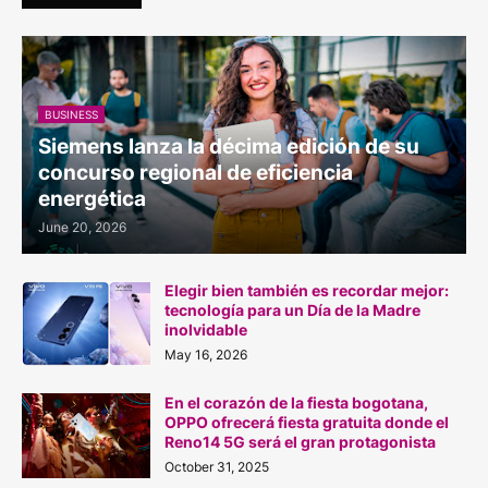
BUSINESS
Siemens lanza la décima edición de su
concurso regional de eficiencia
energética
June 20, 2026
Elegir bien también es recordar mejor:
tecnología para un Día de la Madre
inolvidable
May 16, 2026
En el corazón de la fiesta bogotana,
OPPO ofrecerá fiesta gratuita donde el
Reno14 5G será el gran protagonista
October 31, 2025