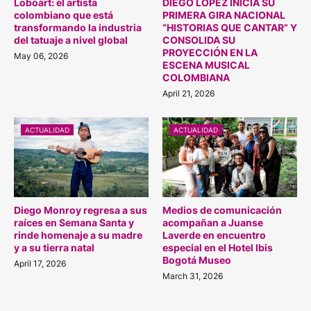
Loboart: el artista
DIEGO LÓPEZ INICIA SU
colombiano que está
PRIMERA GIRA NACIONAL
transformando la industria
“HISTORIAS QUE CANTAR” Y
del tatuaje a nivel global
CONSOLIDA SU
PROYECCIÓN EN LA
May 06, 2026
ESCENA MUSICAL
COLOMBIANA
April 21, 2026
ACTUALIDAD
ACTUALIDAD
Diego Monroy regresa a sus
Medios de comunicación
raíces en Semana Santa y
acompañan a Juanse
rinde homenaje a su madre
Laverde en encuentro
y a su tierra natal
especial en el Hotel Ibis
Bogotá Museo
April 17, 2026
March 31, 2026