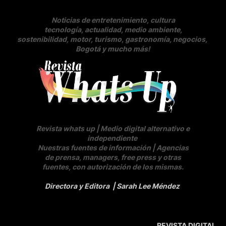
Noticias de entretenimiento, cultura
tecnología, actualidad, medio ambiente,
sostenibilidad, motor, turismo, gastronomía, negocios
,
Bogotá y mucho más!
Revista whats up | Medio digital alternativo e
independiente
Nuestras fuentes de información | Agencias
de prensa, managers, free press y otras
fuentes, con autorización de los mismas.
Directora y Editora
| Sarah Lee Méndez
REVISTA DIGITAL