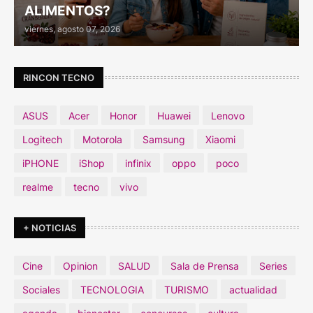
ALIMENTOS?
viernes, agosto 07, 2026
RINCON TECNO
ASUS
Acer
Honor
Huawei
Lenovo
Logitech
Motorola
Samsung
Xiaomi
iPHONE
iShop
infinix
oppo
poco
realme
tecno
vivo
+ NOTICIAS
Cine
Opinion
SALUD
Sala de Prensa
Series
Sociales
TECNOLOGIA
TURISMO
actualidad