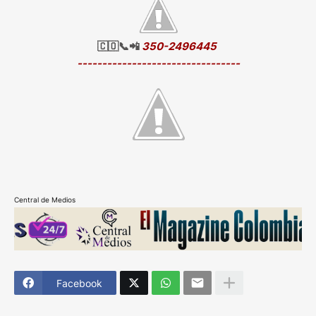
🇨🇴📞📲
350-2496445
---------------------------------
Central de Medios
Facebook