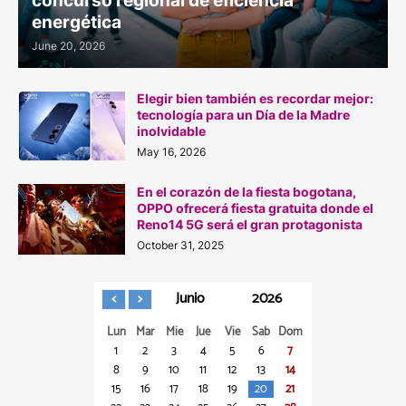
concurso regional de eficiencia
energética
June 20, 2026
Elegir bien también es recordar mejor:
tecnología para un Día de la Madre
inolvidable
May 16, 2026
En el corazón de la fiesta bogotana,
OPPO ofrecerá fiesta gratuita donde el
Reno14 5G será el gran protagonista
October 31, 2025
Junio
2026
Lun
Mar
Mie
Jue
Vie
Sab
Dom
1
2
3
4
5
6
7
8
9
10
11
12
13
14
15
16
17
18
19
20
21