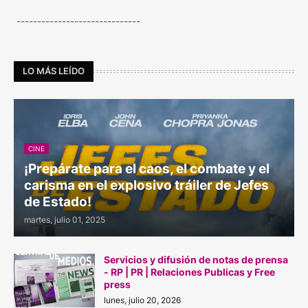
------------------------------
LO MÁS LEÍDO
CINE
¡Prepárate para el caos, el combate y el
carisma en el explosivo tráiler de Jefes
de Estado!
martes, julio 01, 2025
Servicios y difusión de notas de prensa
- RP | PR | Relaciones Publicas y Free
press
lunes, julio 20, 2026