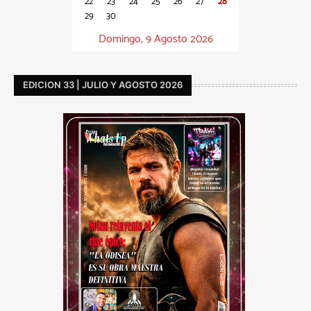
22
23
24
25
26
27
28
29
30
Domingo, 9 Agosto 2026
EDICION 33 | JULIO Y AGOSTO 2026