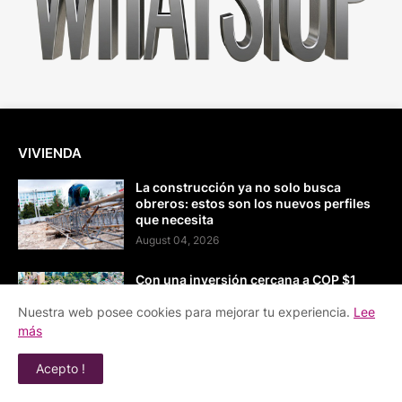
VIVIENDA
La construcción ya no solo busca
obreros: estos son los nuevos perfiles
que necesita
August 04, 2026
Con una inversión cercana a COP $1
billón, nace Distrito Palermo, el nuevo
Nuestra web posee cookies para mejorar tu experiencia.
Lee
nodo cívico, creativo y cultural del país
más
August 01, 2026
Acepto !
La Feria Colpatria reunirá 44 proyectos
en 7 ciudades del país en un momento