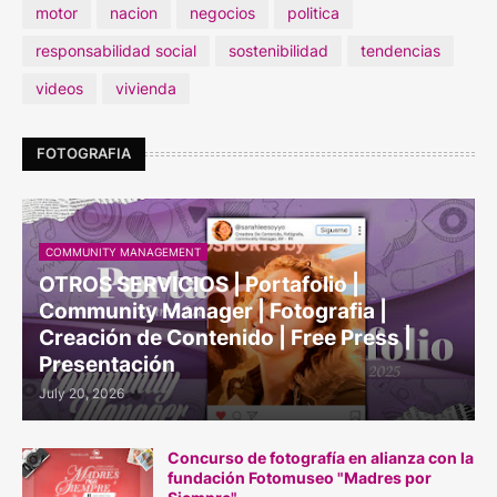
motor
nacion
negocios
politica
responsabilidad social
sostenibilidad
tendencias
videos
vivienda
FOTOGRAFIA
COMMUNITY MANAGEMENT
OTROS SERVICIOS | Portafolio |
Community Manager | Fotografia |
Creación de Contenido | Free Press |
Presentación
July 20, 2026
Concurso de fotografía en alianza con la
fundación Fotomuseo "Madres por