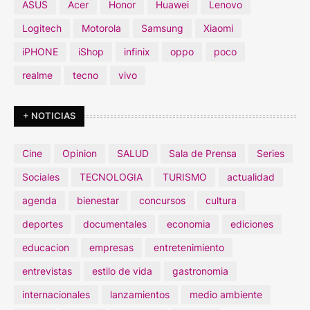
ASUS
Acer
Honor
Huawei
Lenovo
Logitech
Motorola
Samsung
Xiaomi
iPHONE
iShop
infinix
oppo
poco
realme
tecno
vivo
+ NOTICIAS
Cine
Opinion
SALUD
Sala de Prensa
Series
Sociales
TECNOLOGIA
TURISMO
actualidad
agenda
bienestar
concursos
cultura
deportes
documentales
economia
ediciones
educacion
empresas
entretenimiento
entrevistas
estilo de vida
gastronomia
internacionales
lanzamientos
medio ambiente