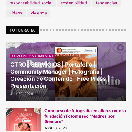
responsabilidad social
sostenibilidad
tendencias
videos
vivienda
FOTOGRAFIA
COMMUNITY MANAGEMENT
OTROS SERVICIOS | Portafolio |
Community Manager | Fotografia |
Creación de Contenido | Free Press |
Presentación
July 20, 2026
Concurso de fotografía en alianza con la
fundación Fotomuseo "Madres por
Siempre"
April 18, 2026