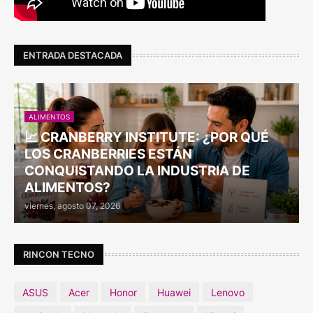
ENTRADA DESTACADA
ALIMENTOS
📈 CRANBERRY INSTITUTE: ¿POR QUÉ
LOS CRANBERRIES ESTÁN
CONQUISTANDO LA INDUSTRIA DE
ALIMENTOS?
viernes, agosto 07, 2026
RINCON TECNO
ASUS
Acer
Honor
Huawei
Lenovo