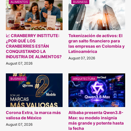
ALIMENTOS
BUSINESS
📈 CRANBERRY INSTITUTE:
Tokenización de activos: El
¿POR QUÉ LOS
gran salto financiero para
CRANBERRIES ESTÁN
las empresas en Colombia y
CONQUISTANDO LA
Latinoamérica
INDUSTRIA DE ALIMENTOS?
August 07, 2026
August 07, 2026
BUSINESS
ARQUITECTURA
Corona Extra, la marca más
Alibaba presenta Qwen3.8-
valiosa de México
Max: su modelo insignia
más grande y potente hasta
August 07, 2026
la fecha