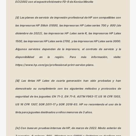
ECI2002 con el espectrofotómetro FD-9 de Konica Minolta
[ii] Las planes de servicio de impresión profesional de HP son compatibles con
las impresoras HP Stitch S1000, las impresoras HP Latex series 700 y 800 (de
diciembre de 2022), las impresoras HP Latex serie R, las impresoras HP Latex
1500, las impresoras HP Latex serie 2700, y las impresoras HP Latex serie 3000.
Algunos servicios dependen de la impresora, el contrato de servicio y la
disponibilidad en la región. Para más información, visite:
https://www.hp.com/go/professional-print-service-plans.
[iii] Las tintas HP Latex de cuarta generación han sido probadas y han
demostrado su cumplimiento con los siguientes métodos y protocolos de
seguridad de los juguetes: EN 71-3, EN 71-9, ASTM F963-17, US 16 CFR 1303,
US 16 CFR 1307, SOR 2011-17 y SOR 2018-83. HP no recomienda el uso de la
tinta para juguetes destinados a niños menores de 3 años.
[iv] Con base en pruebas internas de HP, de marzo de 2022. Modo exterior de
3 pasadas, 6-colores, 90%. Mientras que CMYK y Optimizer se duplican con