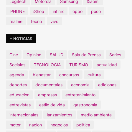
Logitech
Motorola
Samsung
Xiaomi
iPHONE
iShop
infinix
oppo
poco
realme
tecno
vivo
+ NOTICIAS
Cine
Opinion
SALUD
Sala de Prensa
Series
Sociales
TECNOLOGIA
TURISMO
actualidad
agenda
bienestar
concursos
cultura
deportes
documentales
economia
ediciones
educacion
empresas
entretenimiento
entrevistas
estilo de vida
gastronomia
internacionales
lanzamientos
medio ambiente
motor
nacion
negocios
politica