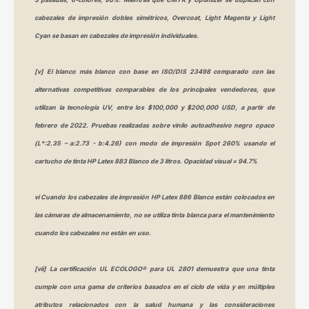
cabezales de impresión dobles simétricos, Overcoat, Light Magenta y Light
Cyan se basan en cabezales de impresión individuales.
[v] El blanco más blanco con base en ISO/DIS 23498 comparado con las
alternativas competitivas comparables de los principales vendedores, que
utilizan la tecnología UV, entre los $100,000 y $200,000 USD, a partir de
febrero de 2022. Pruebas realizadas sobre vinilo autoadhesivo negro opaco
(L*:2.35 – a:2.73 - b:4.26) con modo de impresión Spot 260% usando el
cartucho de tinta HP Latex 883 Blanco de 3 litros. Opacidad visual = 94.7%
vi Cuando los cabezales de impresión HP Latex 886 Blanco están colocados en
las cámaras de almacenamiento, no se utiliza tinta blanca para el mantenimiento
cuando los cabezales no están en uso.
[vii] La certificación UL ECOLOGO® para UL 2801 demuestra que una tinta
cumple con una gama de criterios basados en el ciclo de vida y en múltiples
atributos relacionados con la salud humana y las consideraciones