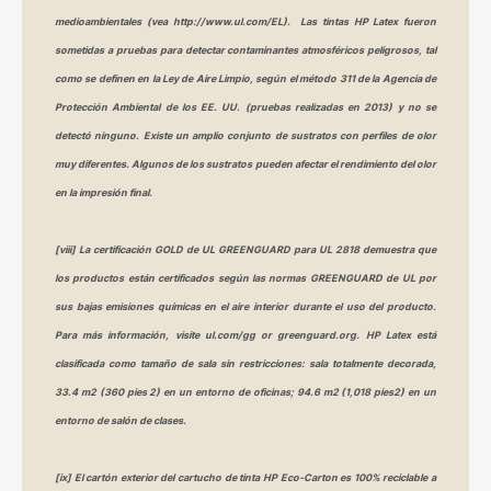
medioambientales (vea http://www.ul.com/EL). Las tintas HP Latex fueron
sometidas a pruebas para detectar contaminantes atmosféricos peligrosos, tal
como se definen en la Ley de Aire Limpio, según el método 311 de la Agencia de
Protección Ambiental de los EE. UU. (pruebas realizadas en 2013) y no se
detectó ninguno. Existe un amplio conjunto de sustratos con perfiles de olor
muy diferentes. Algunos de los sustratos pueden afectar el rendimiento del olor
en la impresión final.
[viii] La certificación GOLD de UL GREENGUARD para UL 2818 demuestra que
los productos están certificados según las normas GREENGUARD de UL por
sus bajas emisiones químicas en el aire interior durante el uso del producto.
Para más información, visite ul.com/gg or greenguard.org. HP Latex está
clasificada como tamaño de sala sin restricciones: sala totalmente decorada,
33.4 m2 (360 pies 2) en un entorno de oficinas; 94.6 m2 (1,018 pies2) en un
entorno de salón de clases.
[ix] El cartón exterior del cartucho de tinta HP Eco-Carton es 100% reciclable a