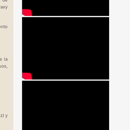
laxy
ento
e la
vos,
z) y