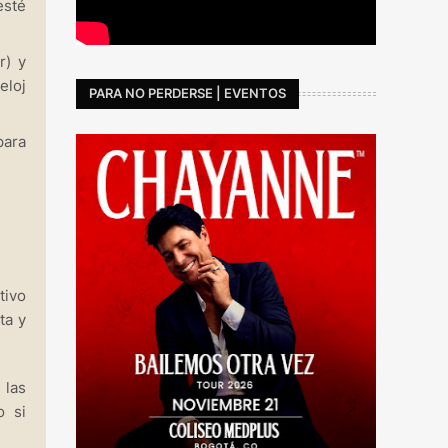
esté
r) y
eloj
PARA NO PERDERSE | EVENTOS
para
tivo
ta y
 las
o si