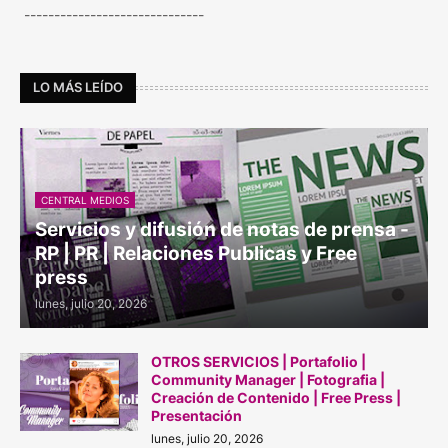
------------------------------
LO MÁS LEÍDO
CENTRAL MEDIOS
Servicios y difusión de notas de prensa -
RP | PR | Relaciones Publicas y Free
press
lunes, julio 20, 2026
OTROS SERVICIOS | Portafolio |
Community Manager | Fotografia |
Creación de Contenido | Free Press |
Presentación
lunes, julio 20, 2026