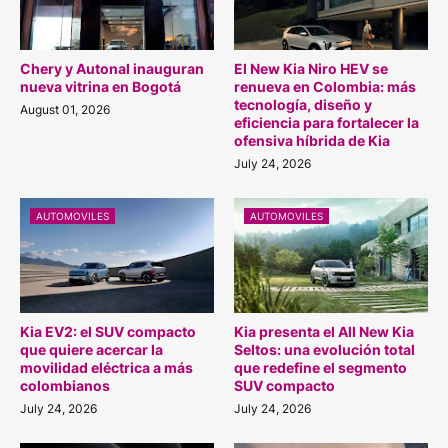
Chery y Autonal inauguran
El New Kia Niro HEV se
nueva vitrina en Bogotá
renueva en Colombia: más
tecnología, diseño y
August 01, 2026
eficiencia para fortalecer la
ofensiva híbrida de Kia
July 24, 2026
AUTOMOVILES
AUTOMOVILES
Kia EV2: el SUV compacto
Kia presenta el All New Kia
que quiere acercar la
Seltos: una evolución total
movilidad eléctrica a más
que redefine el segmento
colombianos
SUV compacto
July 24, 2026
July 24, 2026