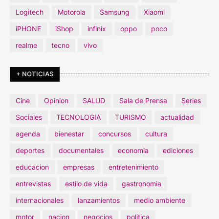
Logitech
Motorola
Samsung
Xiaomi
iPHONE
iShop
infinix
oppo
poco
realme
tecno
vivo
+ NOTICIAS
Cine
Opinion
SALUD
Sala de Prensa
Series
Sociales
TECNOLOGIA
TURISMO
actualidad
agenda
bienestar
concursos
cultura
deportes
documentales
economia
ediciones
educacion
empresas
entretenimiento
entrevistas
estilo de vida
gastronomia
internacionales
lanzamientos
medio ambiente
motor
nacion
negocios
politica