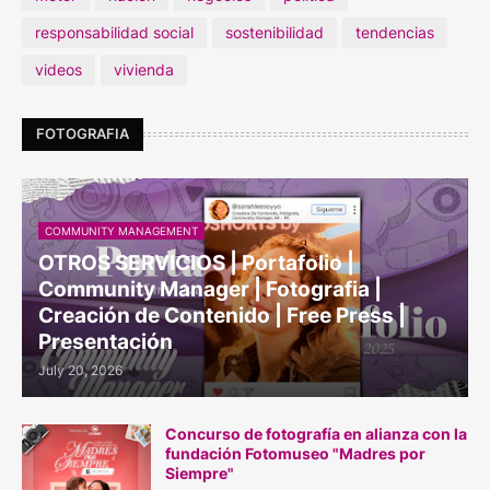
responsabilidad social
sostenibilidad
tendencias
videos
vivienda
FOTOGRAFIA
COMMUNITY MANAGEMENT
OTROS SERVICIOS | Portafolio |
Community Manager | Fotografia |
Creación de Contenido | Free Press |
Presentación
July 20, 2026
Concurso de fotografía en alianza con la
fundación Fotomuseo "Madres por
Siempre"