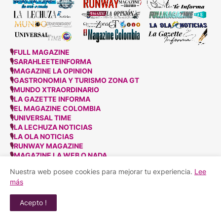
🎙
FULL MAGAZINE
🎙
SARAHLEETEINFORMA
🎙
MAGAZINE LA OPINION
🎙
GASTRONOMIA Y TURISMO ZONA GT
🎙
MUNDO XTRAORDINARIO
🎙
LA GAZETTE INFORMA
🎙
EL MAGAZINE COLOMBIA
🎙
UNIVERSAL TIME
🎙
LA LECHUZA NOTICIAS
🎙
LA OLA NOTICIAS
🎙
RUNWAY MAGAZINE
🎙
MAGAZINE LA WEB O NADA
Nuestra web posee cookies para mejorar tu experiencia.
Lee
más
Acepto !