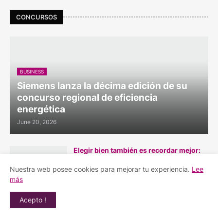
CONCURSOS
BUSINESS
Siemens lanza la décima edición de su
concurso regional de eficiencia
energética
June 20, 2026
Elegir bien también es recordar mejor:
tecnología para un Día de la Madre
inolvidable
Nuestra web posee cookies para mejorar tu experiencia.
Lee
más
May 16, 2026
Acepto !
En el corazón de la fiesta bogotana,
OPPO ofrecerá fiesta gratuita donde el
Reno14 5G será el gran protagonista