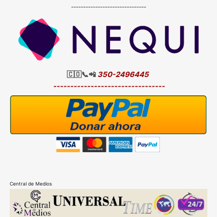
-------------------------------
🇨🇴📞📲
350-2496445
---------------------------------
Central de Medios