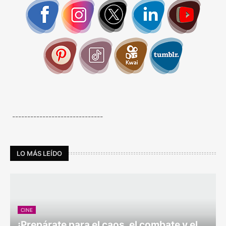
------------------------------
LO MÁS LEÍDO
CINE
¡Prepárate para el caos, el combate y el