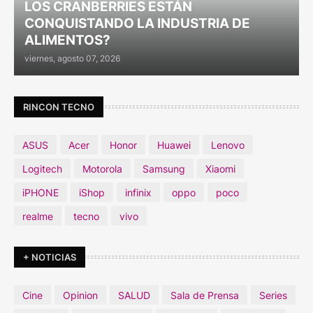
LOS CRANBERRIES ESTÁN
CONQUISTANDO LA INDUSTRIA DE
ALIMENTOS?
viernes, agosto 07, 2026
RINCON TECNO
ASUS
Acer
Honor
Huawei
Lenovo
Logitech
Motorola
Samsung
Xiaomi
iPHONE
iShop
infinix
oppo
poco
realme
tecno
vivo
+ NOTICIAS
Cine
Opinion
SALUD
Sala de Prensa
Series