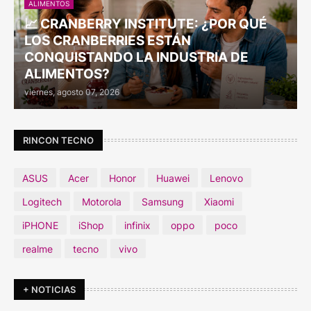
ALIMENTOS
📈 CRANBERRY INSTITUTE: ¿POR QUÉ
LOS CRANBERRIES ESTÁN
CONQUISTANDO LA INDUSTRIA DE
ALIMENTOS?
viernes, agosto 07, 2026
RINCON TECNO
ASUS
Acer
Honor
Huawei
Lenovo
Logitech
Motorola
Samsung
Xiaomi
iPHONE
iShop
infinix
oppo
poco
realme
tecno
vivo
+ NOTICIAS