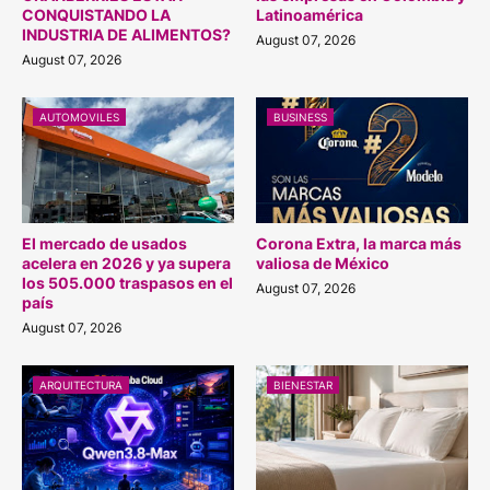
CONQUISTANDO LA
Latinoamérica
INDUSTRIA DE ALIMENTOS?
August 07, 2026
August 07, 2026
AUTOMOVILES
BUSINESS
El mercado de usados
Corona Extra, la marca más
acelera en 2026 y ya supera
valiosa de México
los 505.000 traspasos en el
August 07, 2026
país
August 07, 2026
ARQUITECTURA
BIENESTAR