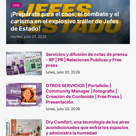
CINE
¡Prepárate para el caos, el combate y el
carisma en el explosivo tráiler de Jefes
de Estado!
martes, julio 01, 2025
Servicios y difusión de notas de prensa
- RP | PR | Relaciones Publicas y Free
press
lunes, julio 20, 2026
OTROS SERVICIOS | Portafolio |
Community Manager | Fotografia |
Creación de Contenido | Free Press |
Presentación
lunes, julio 20, 2026
Dry Comfort, una tecnología de los aires
acondicionados que enfría los espacios
y administra la humedad