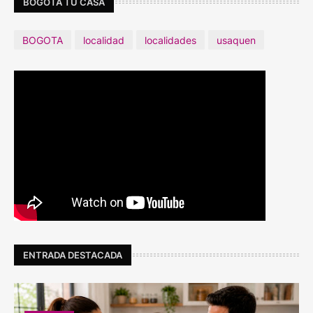
BOGOTÁ TU CASA
BOGOTA
localidad
localidades
usaquen
ENTRADA DESTACADA