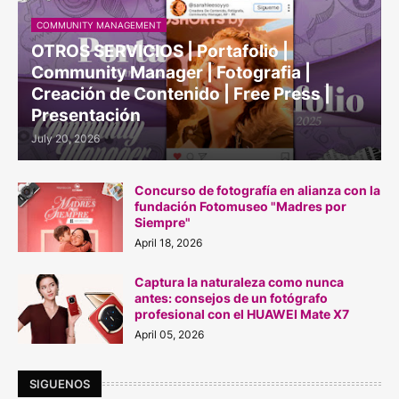
COMMUNITY MANAGEMENT
OTROS SERVICIOS | Portafolio |
Community Manager | Fotografia |
Creación de Contenido | Free Press |
Presentación
July 20, 2026
Concurso de fotografía en alianza con la
fundación Fotomuseo "Madres por
Siempre"
April 18, 2026
Captura la naturaleza como nunca
antes: consejos de un fotógrafo
profesional con el HUAWEI Mate X7
April 05, 2026
SIGUENOS