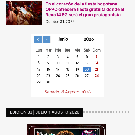
En el corazón de la fiesta bogotana,
OPPO ofrecerá fiesta gratuita donde el
Reno14 5G será el gran protagonista
October 31, 2025
Junio
2026
Lun
Mar
Mie
Jue
Vie
Sab
Dom
1
2
3
4
5
6
7
8
9
10
11
12
13
14
15
16
17
18
19
20
21
22
23
24
25
26
27
28
29
30
Sabado, 8 Agosto 2026
EDICION 33 | JULIO Y AGOSTO 2026