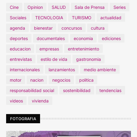
Cine
Opinion
SALUD
Sala de Prensa
Series
Sociales
TECNOLOGIA
TURISMO
actualidad
agenda
bienestar
concursos
cultura
deportes
documentales
economia
ediciones
educacion
empresas
entretenimiento
entrevistas
estilo de vida
gastronomia
internacionales
lanzamientos
medio ambiente
motor
nacion
negocios
politica
responsabilidad social
sostenibilidad
tendencias
videos
vivienda
FOTOGRAFIA