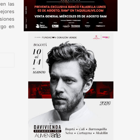
en las
ejores
usiones
zgo en