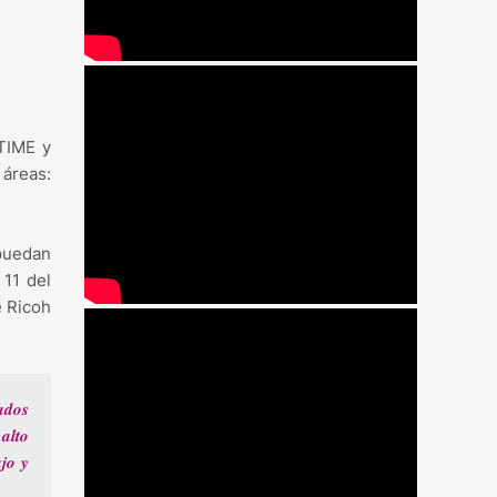
 TIME y
 áreas:
puedan
 11 del
e Ricoh
ados
 alto
jo y