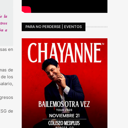
e la
tros
PARA NO PERDERSE | EVENTOS
ón a
esas en
mas de
 de los
alario,
gresos
 ESG de