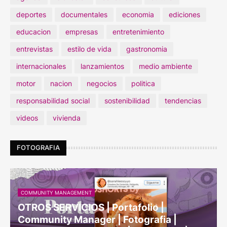
deportes
documentales
economia
ediciones
educacion
empresas
entretenimiento
entrevistas
estilo de vida
gastronomia
internacionales
lanzamientos
medio ambiente
motor
nacion
negocios
politica
responsabilidad social
sostenibilidad
tendencias
videos
vivienda
FOTOGRAFIA
COMMUNITY MANAGEMENT
OTROS SERVICIOS | Portafolio |
Community Manager | Fotografia |