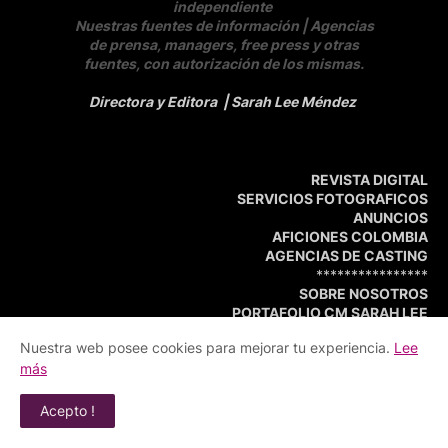
independiente
Nuestras fuentes de información | Agencias
de prensa, managers, free press y otras
fuentes, con autorización de los mismas.
Directora y Editora
| Sarah Lee Méndez
REVISTA DIGITAL
SERVICIOS FOTOGRAFICOS
ANUNCIOS
AFICIONES COLOMBIA
AGENCIAS DE CASTING
****************
SOBRE NOSOTROS
PORTAFOLIO CM SARAH LEE
Nuestra web posee cookies para mejorar tu experiencia.
Lee
más
Acepto !