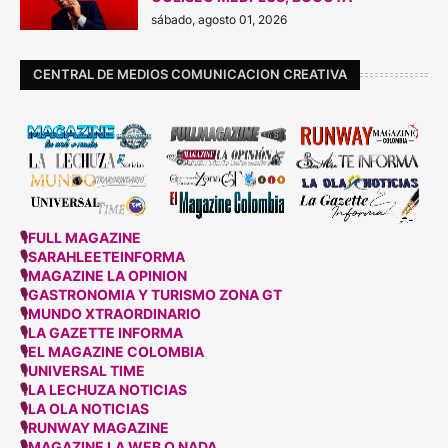
sábado, agosto 01, 2026
CENTRAL DE MEDIOS COMUNICACION CREATIVA
🎙
FULL MAGAZINE
🎙
SARAHLEETEINFORMA
🎙
MAGAZINE LA OPINION
🎙
GASTRONOMIA Y TURISMO ZONA GT
🎙
MUNDO XTRAORDINARIO
🎙
LA GAZETTE INFORMA
🎙
EL MAGAZINE COLOMBIA
🎙
UNIVERSAL TIME
🎙
LA LECHUZA NOTICIAS
🎙
LA OLA NOTICIAS
🎙
RUNWAY MAGAZINE
🎙
MAGAZINE LA WEB O NADA