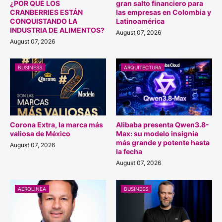
¿POR QUÉ LOS
gran salto financiero para
CRANBERRIES ESTÁN
las empresas en Colombia y
CONQUISTANDO LA
Latinoamérica
INDUSTRIA DE ALIMENTOS?
August 07, 2026
August 07, 2026
BUSINESS
ARQUITECTURA
Corona Extra, la marca más
Alibaba presenta Qwen3.8-
valiosa de México
Max: su modelo insignia
más grande y potente hasta
August 07, 2026
la fecha
August 07, 2026
AEROLINEA
BUSINESS