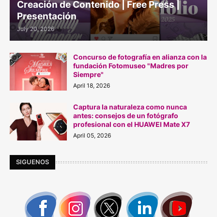
Creación de Contenido | Free Press |
Presentación
July 20, 2026
Concurso de fotografía en alianza con la
fundación Fotomuseo "Madres por
Siempre"
April 18, 2026
Captura la naturaleza como nunca
antes: consejos de un fotógrafo
profesional con el HUAWEI Mate X7
April 05, 2026
SIGUENOS