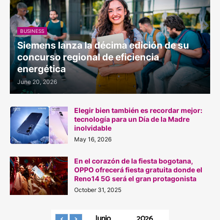
BUSINESS
Siemens lanza la décima edición de su
concurso regional de eficiencia
energética
June 20, 2026
Elegir bien también es recordar mejor:
tecnología para un Día de la Madre
inolvidable
May 16, 2026
En el corazón de la fiesta bogotana,
OPPO ofrecerá fiesta gratuita donde el
Reno14 5G será el gran protagonista
October 31, 2025
Junio
2026