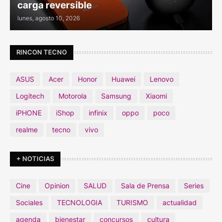
carga reversible
lunes, agosto 10, 2026
RINCON TECNO
ASUS
Acer
Honor
Huawei
Lenovo
Logitech
Motorola
Samsung
Xiaomi
iPHONE
iShop
infinix
oppo
poco
realme
tecno
vivo
+ NOTICIAS
Cine
Opinion
SALUD
Sala de Prensa
Series
Sociales
TECNOLOGIA
TURISMO
actualidad
agenda
bienestar
concursos
cultura