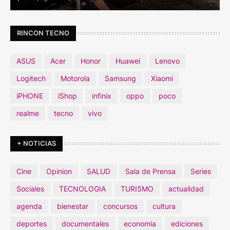
RINCON TECNO
ASUS
Acer
Honor
Huawei
Lenovo
Logitech
Motorola
Samsung
Xiaomi
iPHONE
iShop
infinix
oppo
poco
realme
tecno
vivo
+ NOTICIAS
Cine
Opinion
SALUD
Sala de Prensa
Series
Sociales
TECNOLOGIA
TURISMO
actualidad
agenda
bienestar
concursos
cultura
deportes
documentales
economia
ediciones