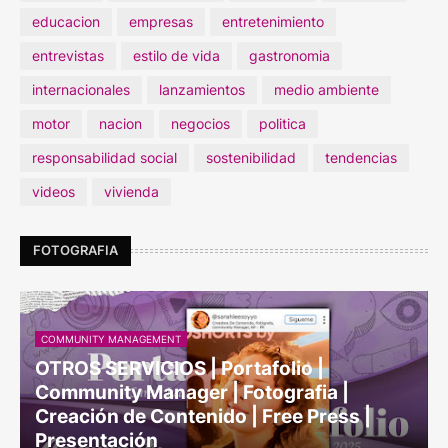
educacion
empresas
entretenimiento
entrevistas
estilo de vida
gastronomia
internacionales
lanzamientos
medio ambiente
motor
nacion
negocios
politica
responsabilidad social
sostenibilidad
tendencias
videos
vivienda
FOTOGRAFIA
COMMUNITY MANAGEMENT
OTROS SERVICIOS | Portafolio |
Community Manager | Fotografia |
Creación de Contenido | Free Press |
Presentación