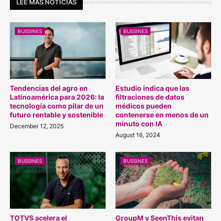
LEE MÁS NOTICIAS
BUSSINES
BUSSINES
Tendencias del agro en
Estudio indica que las
Latinoamérica para 2026: la
filtraciones de datos
tecnología como pilar de un
médicos pueden
futuro rentable y sostenible
contenerse en menos de un
minuto con IA
December 12, 2025
August 16, 2024
BUSSINES
BUSSINES
TOTVS acelera el
GroupM y SeenThis evitan