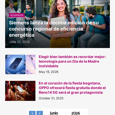
BUSINESS
Siemens lanza la décima edición de su
concurso regional de eficiencia
energética
June 20, 2026
Elegir bien también es recordar mejor:
tecnología para un Día de la Madre
inolvidable
May 16, 2026
En el corazón de la fiesta bogotana,
OPPO ofrecerá fiesta gratuita donde el
Reno14 5G será el gran protagonista
October 31, 2025
Junio
2026