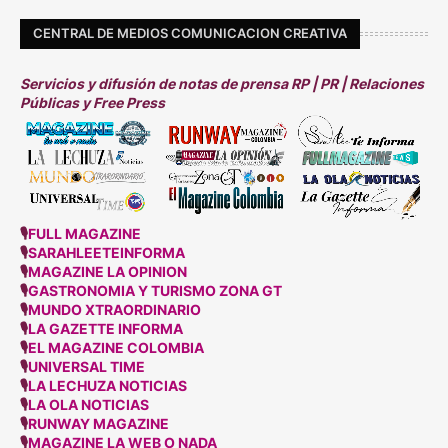
CENTRAL DE MEDIOS COMUNICACION CREATIVA
Servicios y difusión de notas de prensa RP | PR | Relaciones
Públicas y Free Press
🎙
FULL MAGAZINE
🎙
SARAHLEETEINFORMA
🎙
MAGAZINE LA OPINION
🎙
GASTRONOMIA Y TURISMO ZONA GT
🎙
MUNDO XTRAORDINARIO
🎙
LA GAZETTE INFORMA
🎙
EL MAGAZINE COLOMBIA
🎙
UNIVERSAL TIME
🎙
LA LECHUZA NOTICIAS
🎙
LA OLA NOTICIAS
🎙
RUNWAY MAGAZINE
🎙
MAGAZINE LA WEB O NADA