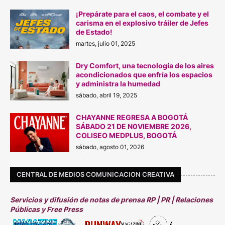
¡Prepárate para el caos, el combate y el
carisma en el explosivo tráiler de Jefes
de Estado!
martes, julio 01, 2025
Dry Comfort, una tecnología de los aires
acondicionados que enfría los espacios
y administra la humedad
sábado, abril 19, 2025
CHAYANNE REGRESA A BOGOTÁ
SÁBADO 21 DE N0VIEMBRE 2026,
COLISEO MEDPLUS, BOGOTÁ
sábado, agosto 01, 2026
CENTRAL DE MEDIOS COMUNICACION CREATIVA
Servicios y difusión de notas de prensa RP | PR | Relaciones
Públicas y Free Press