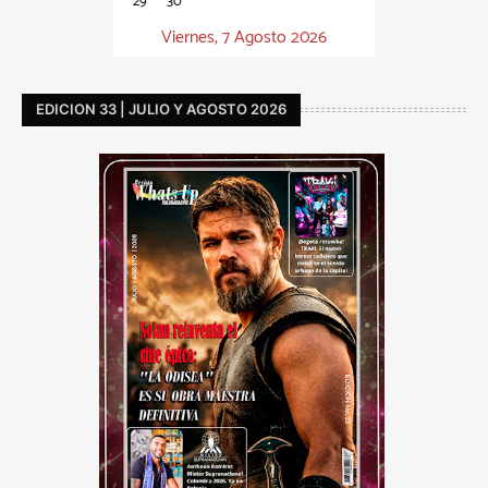
29
30
Viernes, 7 Agosto 2026
EDICION 33 | JULIO Y AGOSTO 2026