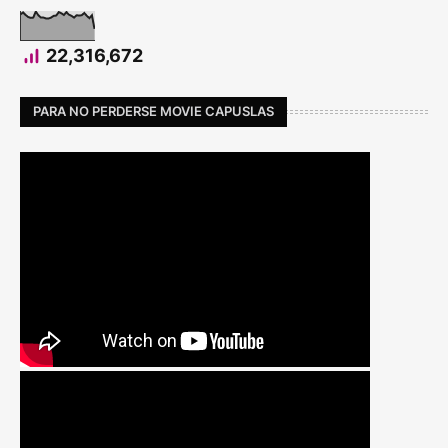
22,316,672
PARA NO PERDERSE MOVIE CAPUSLAS