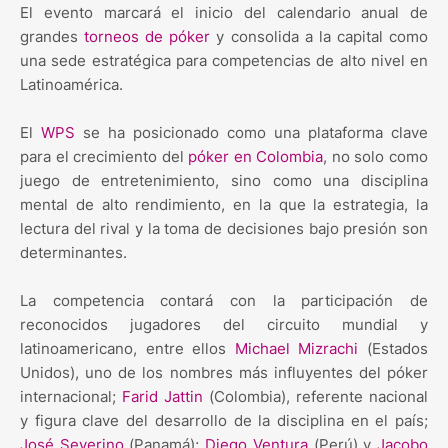
El evento marcará el inicio del calendario anual de
grandes
torneos de póker
y consolida a la capital como
una sede estratégica para competencias de alto nivel en
Latinoamérica.
El
WPS
se ha posicionado como una plataforma clave
para el crecimiento del
póker en Colombia
, no solo como
juego de entretenimiento, sino como una disciplina
mental de alto rendimiento, en la que la estrategia, la
lectura del rival y la toma de decisiones bajo presión son
determinantes.
La competencia contará con la participación de
reconocidos jugadores del circuito mundial y
latinoamericano, entre ellos
Michael Mizrachi
(Estados
Unidos), uno de los nombres más influyentes del póker
internacional;
Farid Jattin
(Colombia), referente nacional
y figura clave del desarrollo de la disciplina en el país;
José Severino
(Panamá);
Diego Ventura
(Perú) y
Jacobo