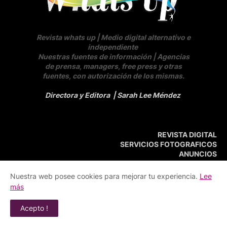
Revista whats up | Medio digital alternativo e
independiente
Nuestras fuentes de información | Agencias
de prensa, managers, free press y otras
fuentes, con autorización de los mismas.
Directora y Editora
| Sarah Lee Méndez
REVISTA DIGITAL
SERVICIOS FOTOGRAFICOS
ANUNCIOS
AFICIONES COLOMBIA
AGENCIAS DE CASTING
Nuestra web posee cookies para mejorar tu experiencia.
Lee
****************
más
SOBRE NOSOTROS
PORTAFOLIO CM SARAH LEE
Acepto !