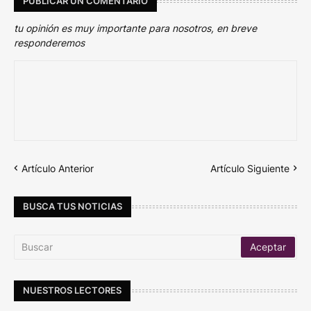
PUBLICAR UN COMENTARIO
tu opinión es muy importante para nosotros, en breve
responderemos
Artículo Anterior
Artículo Siguiente
BUSCA TUS NOTICIAS
NUESTROS LECTORES