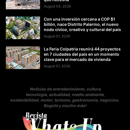
August 04, 2026
Con una inversión cercana a COP $1
billón, nace Distrito Palermo, el nuevo
nodo cívico, creativo y cultural del país
August 01, 2026
La Feria Colpatria reunirá 44 proyectos
en 7 ciudades del país en un momento
clave para el mercado de vivienda
August 01, 2026
Noticias de entretenimiento, cultura
tecnología, actualidad, medio ambiente,
sostenibilidad, motor, turismo, gastronomía, negocios
,
Bogotá y mucho más!