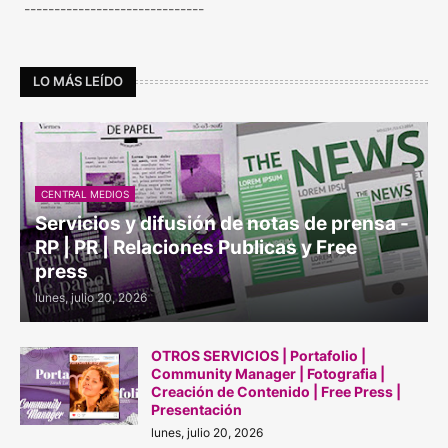
------------------------------
LO MÁS LEÍDO
CENTRAL MEDIOS
Servicios y difusión de notas de prensa -
RP | PR | Relaciones Publicas y Free
press
lunes, julio 20, 2026
OTROS SERVICIOS | Portafolio |
Community Manager | Fotografia |
Creación de Contenido | Free Press |
Presentación
lunes, julio 20, 2026