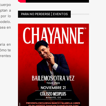
cuerpo
aptan a
PARA NO PERDERSE | EVENTOS
 por lo
modelo.
 sea en
ria en
cómo te
rentes