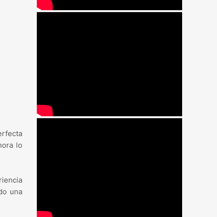
erfecta
hora lo
riencia
do una