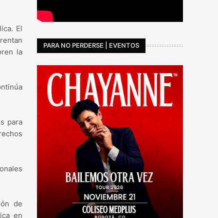
ica. El
frentan
PARA NO PERDERSE | EVENTOS
ren la
ontinúa
es para
rechos
ionales
ión de
lica en