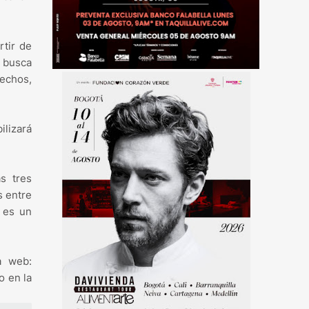
rtir de
e busca
rechos,
ilizará
s tres
s entre
o es un
a web:
o en la