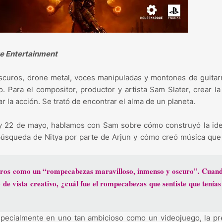
e Entertainment
scuros, drone metal, voces manipuladas y montones de guitar
. Para el compositor, productor y artista Sam Slater, crear l
a acción. Se trató de encontrar el alma de un planeta.
oy 22 de mayo, hablamos con Sam sobre cómo construyó la id
búsqueda de Nitya por parte de Arjun y cómo creó música qu
 Saros como un “rompecabezas maravilloso, inmenso y oscuro”. Cuand
de vista creativo, ¿cuál fue el rompecabezas que sentiste que tenías
especialmente en uno tan ambicioso como un videojuego, la p