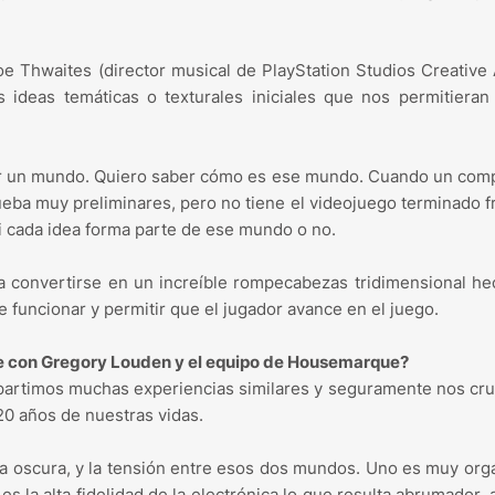
e Thwaites (director musical de PlayStation Studios Creative 
ideas temáticas o texturales iniciales que nos permitieran 
uir un mundo. Quiero saber cómo es ese mundo. Cuando un com
eba muy preliminares, pero no tiene el videojuego terminado f
si cada idea forma parte de ese mundo o no.
 convertirse en un increíble rompecabezas tridimensional h
 funcionar y permitir que el jugador avance en el juego.
iste con Gregory Louden y el equipo de Housemarque?
partimos muchas experiencias similares y seguramente nos c
20 años de nuestras vidas.
ica oscura, y la tensión entre esos dos mundos. Uno es muy org
es la alta fidelidad de la electrónica lo que resulta abrumador, 