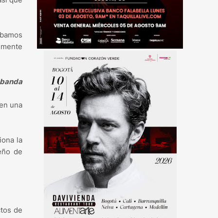
ábamos
emente
a banda
 en una
iona la
eño de
ctos de