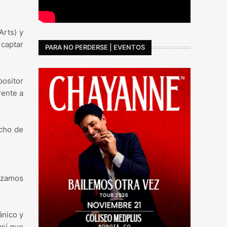
Arts) y
captar
PARA NO PERDERSE | EVENTOS
positor
rente a
echo de
ruzamos
ánico y
así que