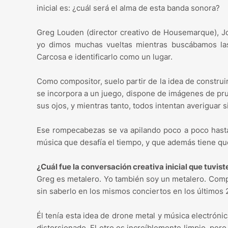
inicial es: ¿cuál será el alma de esta banda sonora?
Greg Louden (director creativo de Housemarque), Jo
yo dimos muchas vueltas mientras buscábamos las 
Carcosa e identificarlo como un lugar.
Como compositor, suelo partir de la idea de constr
se incorpora a un juego, dispone de imágenes de pru
sus ojos, y mientras tanto, todos intentan averiguar 
Ese rompecabezas se va apilando poco a poco hasta
música que desafía el tiempo, y que además tiene que
¿Cuál fue la conversación creativa inicial que tuv
Greg es metalero. Yo también soy un metalero. Com
sin saberlo en los mismos conciertos en los últimos 
Él tenía esta idea de drone metal y música electrón
distorsionado. El otro es increíblemente limpio, pero 