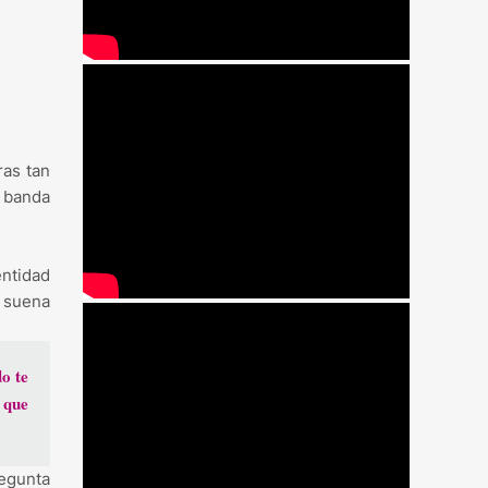
ras tan
a banda
entidad
e suena
o te
 que
regunta