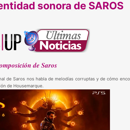
dentidad sonora de SAROS
 composición de Saros
nal de Saros nos habla de melodías corruptas y de cómo enco
cción de Housemarque.