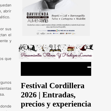
 quedan
, abrir
ético.
or sus
ctan el
gente y
tos que
lgunos
mientas
asa.
 donde