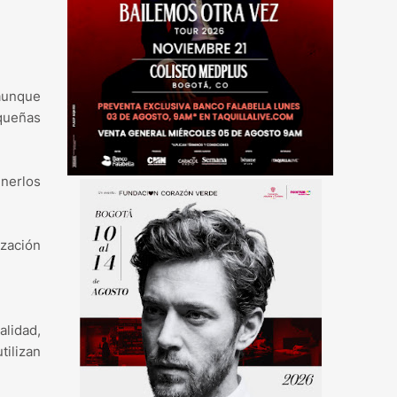
 aunque
equeñas
nerlos
zación
lidad,
tilizan