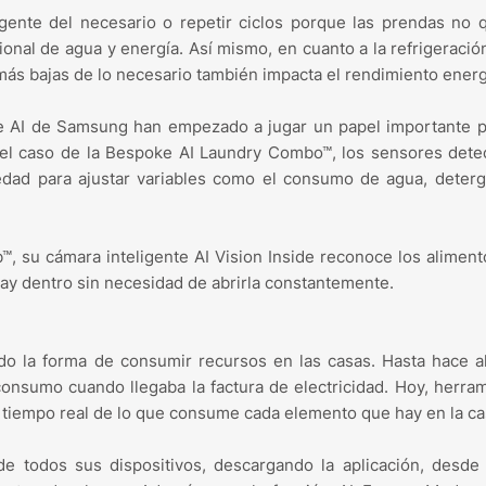
gente del necesario o repetir ciclos porque las prendas no
nal de agua y energía. Así mismo, en cuanto a la refrigeración
ás bajas de lo necesario también impacta el rendimiento energ
e AI de Samsung han empezado a jugar un papel importante p
el caso de la Bespoke AI Laundry Combo™, los sensores dete
ciedad para ajustar variables como el consumo de agua, deter
™, su cámara inteligente AI Vision Inside reconoce los alimen
hay dentro sin necesidad de abrirla constantemente.
o la forma de consumir recursos en las casas. Hasta hace a
consumo cuando llegaba la factura de electricidad. Hoy, herra
 tiempo real de lo que consume cada elemento que hay en la c
e todos sus dispositivos, descargando la aplicación, desde