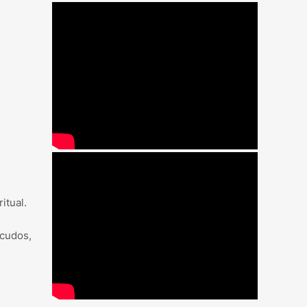
itual.
scudos,