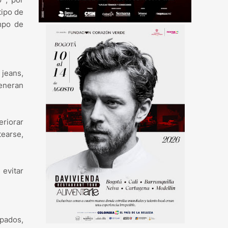
tipo de
empo de
jeans,
generan
eriorar
earse,
evitar
mpados,