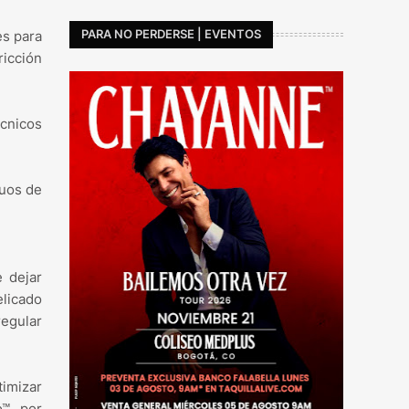
PARA NO PERDERSE | EVENTOS
es para
icción
écnicos
duos de
 dejar
elicado
egular
imizar
™, por