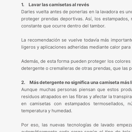
1. Lavar las camisetas al revés
Darles vuelta antes de ponerlas en la lavadora es u
proteger prendas deportivas. Así, los estampados
constante que ocurre dentro del tambor.
La recomendación se vuelve todavía más importante 
ligeros y aplicaciones adheridas mediante calor para 
Además, de esta forma pueden proteger los colores e
detergente o cremalleras de otras prendas, que las 
2. Más detergente no significa una camiseta más l
Aunque muchas personas piensan que estos produc
residuos atrapados en las fibras y afectar la transpir
en camisetas con estampados termosellados, nú
temperatura y humedad.
Por eso, las nuevas tecnologías de lavado empez
automáticamente cada carga según el tipo de tela