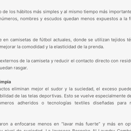
no de los hábitos más simples y al mismo tiempo más important
, números, nombres y escudos quedan menos expuestos a la fr
en camisetas de fútbol actuales, donde se utilizan tejidos t
mejorar la comodidad y la elasticidad de la prenda.
xternos de la camiseta y reducir el contacto directo con resi
puedan rasgar.
impia
tos eliminan mejor el sudor y la suciedad, el exceso puede
abilidad de las telas deportivas. Esto se vuelve especialmente d
meros adheridos o tecnologías textiles diseñadas para r
aron a enfocarse menos en “lavar más fuerte” y más en opt
 y nivel de suciedad. La lavaseca Bespoke AI Laundry Combo