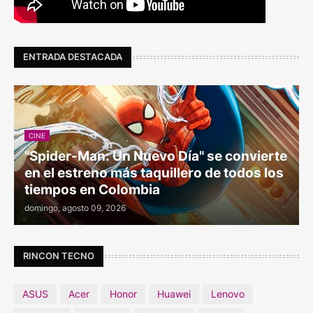
ENTRADA DESTACADA
CINE
"Spider-Man: Un Nuevo Día" se convierte
en el estreno más taquillero de todos los
tiempos en Colombia
domingo, agosto 09, 2026
RINCON TECNO
ASUS
Acer
Honor
Huawei
Lenovo