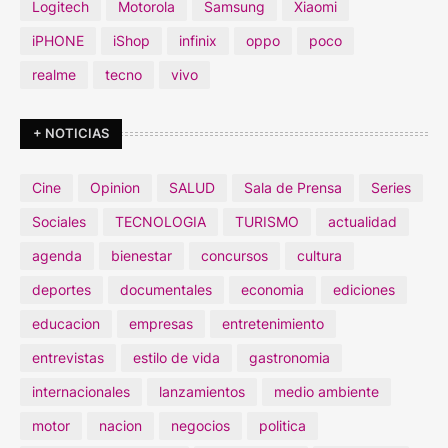
Logitech
Motorola
Samsung
Xiaomi
iPHONE
iShop
infinix
oppo
poco
realme
tecno
vivo
+ NOTICIAS
Cine
Opinion
SALUD
Sala de Prensa
Series
Sociales
TECNOLOGIA
TURISMO
actualidad
agenda
bienestar
concursos
cultura
deportes
documentales
economia
ediciones
educacion
empresas
entretenimiento
entrevistas
estilo de vida
gastronomia
internacionales
lanzamientos
medio ambiente
motor
nacion
negocios
politica