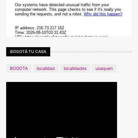
BOGOTÁ TU CASA
BOGOTA
localidad
localidades
usaquen