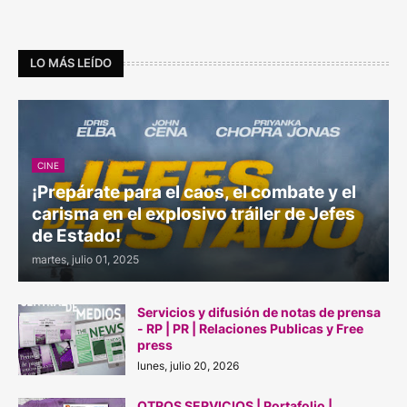
LO MÁS LEÍDO
CINE
¡Prepárate para el caos, el combate y el
carisma en el explosivo tráiler de Jefes
de Estado!
martes, julio 01, 2025
Servicios y difusión de notas de prensa
- RP | PR | Relaciones Publicas y Free
press
lunes, julio 20, 2026
OTROS SERVICIOS | Portafolio |