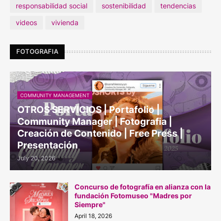
responsabilidad social
sostenibilidad
tendencias
videos
vivienda
FOTOGRAFIA
COMMUNITY MANAGEMENT
OTROS SERVICIOS | Portafolio |
Community Manager | Fotografia |
Creación de Contenido | Free Press |
Presentación
July 20, 2026
Concurso de fotografía en alianza con la
fundación Fotomuseo "Madres por
Siempre"
April 18, 2026