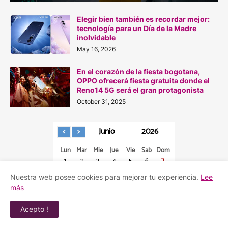
Elegir bien también es recordar mejor:
tecnología para un Día de la Madre
inolvidable
May 16, 2026
En el corazón de la fiesta bogotana,
OPPO ofrecerá fiesta gratuita donde el
Reno14 5G será el gran protagonista
October 31, 2025
Junio
2026
Lun
Mar
Mie
Jue
Vie
Sab
Dom
1
2
3
4
5
6
7
8
9
10
11
12
13
14
Nuestra web posee cookies para mejorar tu experiencia.
Lee
15
16
17
18
19
20
21
más
22
23
24
25
26
27
28
29
30
Acepto !
Lunes, 10 Agosto 2026