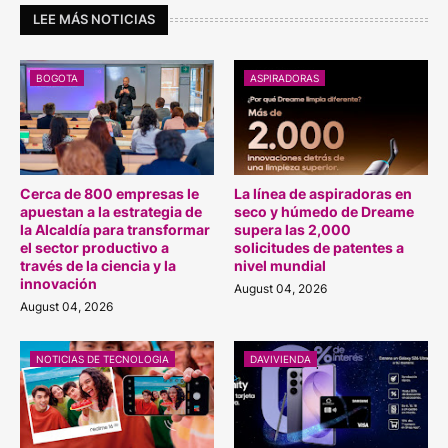
LEE MÁS NOTICIAS
BOGOTA
ASPIRADORAS
Cerca de 800 empresas le
La línea de aspiradoras en
apuestan a la estrategia de
seco y húmedo de Dreame
la Alcaldía para transformar
supera las 2,000
el sector productivo a
solicitudes de patentes a
través de la ciencia y la
nivel mundial
innovación
August 04, 2026
August 04, 2026
NOTICIAS DE TECNOLOGIA
DAVIVIENDA