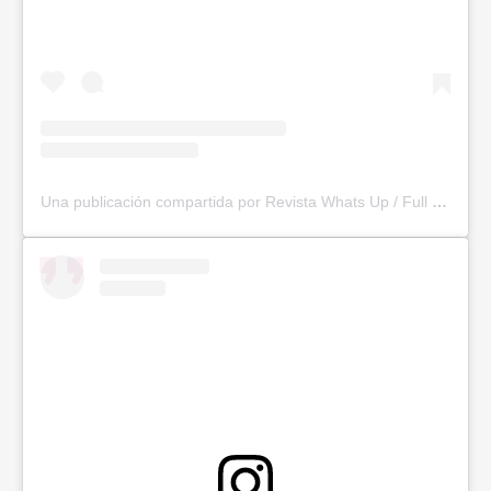
Una publicación compartida por Revista Whats Up / Full Magazine 🇨🇴📰📌 (@revistawhatsup)