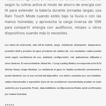
según tu rutina: activa el modo de ahorro de energía con
IA para extender la batería durante jornadas largas; usa
Rain Touch Mode cuando estés bajo la lluvia o con las
manos húmedas; y aprovecha la carga inversa de 10W
para compartir energía con audífonos, relojes u otros
dispositivos cuando más lo necesites.
Los datos de autonomía, vida útil de batería, carga, resistencia, desempeño, temperatura,
precisión táctil y pruebas de agua provienen de realme Lab. Los resultados reales pueden
variar según condiciones de uso, ambiente, configuración, red, aplicaciones utilizadas y
otros factores. El reconocimiento Global No. 1 Long-Lasting Battery corresponde al AnTuTu
All-Day Heavy Usage Ranking. La resistencia al agua no implica protección permanente y
puede disminuir con el uso normal del dispositivo. Los daños causados por uso indebido,
caídas intencionales o exposición fuera de las condiciones recomendadas pueden no estar
cubiertos por la garantía. Precio, disponibilidad y configuraciones finales serán confirmados
por realme Colombia.
*****