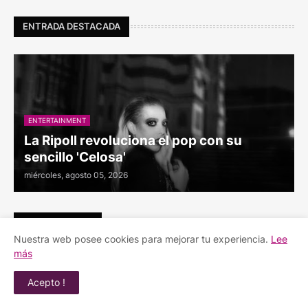
ENTRADA DESTACADA
ENTERTAINMENT
La Ripoll revoluciona el pop con su
sencillo 'Celosa'
miércoles, agosto 05, 2026
RINCON TECNO
Nuestra web posee cookies para mejorar tu experiencia.
Lee
más
ASUS
Acer
Honor
Huawei
Lenovo
Acepto !
Logitech
Motorola
Samsung
Xiaomi
iPHONE
iShop
infinix
oppo
poco