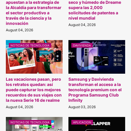
apuestan a la estrategia de
seco y húmedo de Dreame
la Alcaldía para transformar
supera las 2,000
el sector productivo a
solicitudes de patentes a
través de la ciencia y la
nivel mundial
innovación
August 04, 2026
August 04, 2026
NOTICIAS DE TECNOLOGIA
DAVIVIENDA
Las vacaciones pasan, pero
Samsung y Davivienda
los retratos quedan: así
transforman el acceso a la
puede capturar los mejores
tecnología premium con el
recuerdos de sus viajes con
Programa Samsung Club
la nueva Serie 16 de realme
Infinity
August 04, 2026
August 03, 2026
NOTICIAS DE TECNOLOGIA
APLICACION