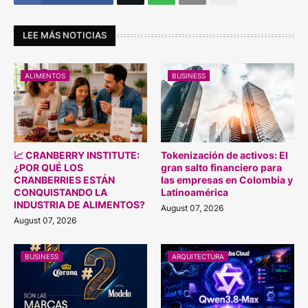
LEE MÁS NOTICIAS
ALIMENTOS
BUSINESS
📈 CRANBERRY INSTITUTE:
Tokenización de activos: El
¿POR QUÉ LOS
gran salto financiero para
CRANBERRIES ESTÁN
las empresas en Colombia y
CONQUISTANDO LA
Latinoamérica
INDUSTRIA DE ALIMENTOS?
August 07, 2026
August 07, 2026
BUSINESS
ARQUITECTURA