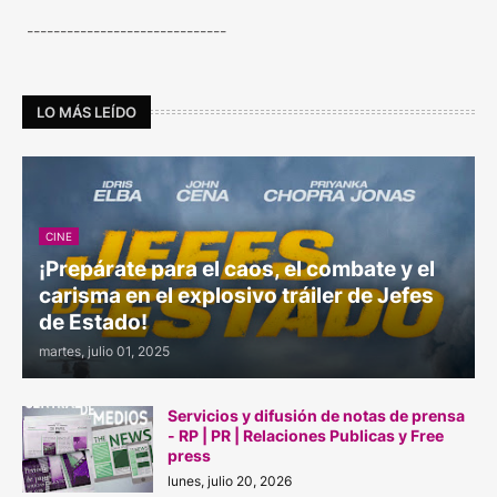
------------------------------
LO MÁS LEÍDO
CINE
¡Prepárate para el caos, el combate y el
carisma en el explosivo tráiler de Jefes
de Estado!
martes, julio 01, 2025
Servicios y difusión de notas de prensa
- RP | PR | Relaciones Publicas y Free
press
lunes, julio 20, 2026