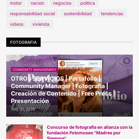
motor
nacion
negocios
politica
responsabilidad social
sostenibilidad
tendencias
videos
vivienda
FOTOGRAFIA
COMMUNITY MANAGEMENT
OTROS SERVICIOS | Portafolio |
Community Manager | Fotografia |
Creación de Contenido | Free Press |
Presentación
July 20, 2026
Concurso de fotografía en alianza con la
fundación Fotomuseo "Madres por
Siempre"