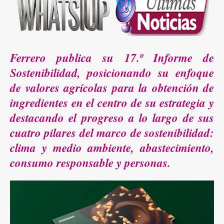
Ferrero publica su 17.º Informe de
Sostenibilidad, posicionando su enfoque
de valores agrícolas para la obtención de
ingredientes en el centro de su estrategia y
destacando el progreso a lo largo de sus
cuatro pilares del marco de sostenibilidad:
clima y medio ambiente, abastecimiento,
consumo responsable y personas.