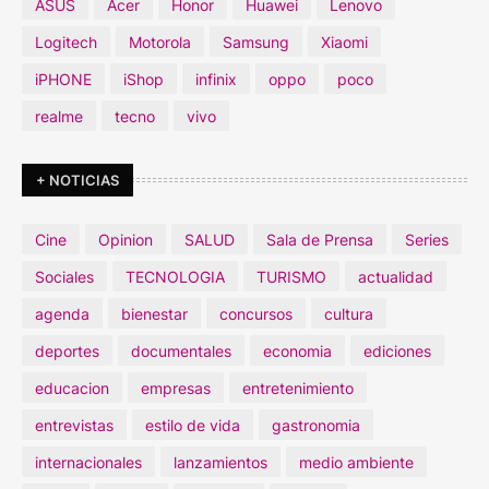
ASUS
Acer
Honor
Huawei
Lenovo
Logitech
Motorola
Samsung
Xiaomi
iPHONE
iShop
infinix
oppo
poco
realme
tecno
vivo
+ NOTICIAS
Cine
Opinion
SALUD
Sala de Prensa
Series
Sociales
TECNOLOGIA
TURISMO
actualidad
agenda
bienestar
concursos
cultura
deportes
documentales
economia
ediciones
educacion
empresas
entretenimiento
entrevistas
estilo de vida
gastronomia
internacionales
lanzamientos
medio ambiente