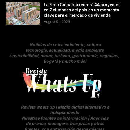
La Feria Colpatria reunirá 44 proyectos
en 7 ciudades del país en un momento
clave para el mercado de vivienda
August 01, 2026
Noticias de entretenimiento, cultura
tecnología, actualidad, medio ambiente,
sostenibilidad, motor, turismo, gastronomía, negocios
,
Bogotá y mucho más!
Revista whats up | Medio digital alternativo e
independiente
Nuestras fuentes de información | Agencias
de prensa, managers, free press y otras
fuentes, con autorización de los mismas.