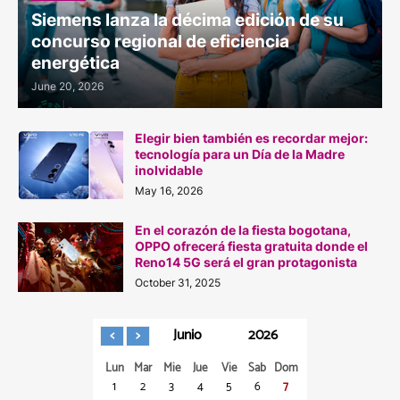
Siemens lanza la décima edición de su
concurso regional de eficiencia
energética
June 20, 2026
Elegir bien también es recordar mejor:
tecnología para un Día de la Madre
inolvidable
May 16, 2026
En el corazón de la fiesta bogotana,
OPPO ofrecerá fiesta gratuita donde el
Reno14 5G será el gran protagonista
October 31, 2025
Junio
2026
Lun
Mar
Mie
Jue
Vie
Sab
Dom
1
2
3
4
5
6
7