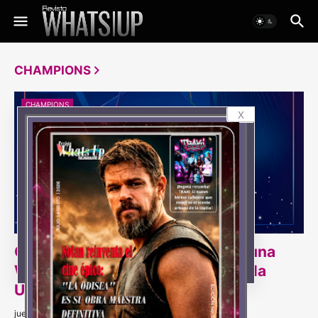
CHAMPIONS
CHAMPIONS
x
OPPO convertirá Plaza Claro en una
Watch Party para vivir la final de la
UEFA Champions League
jueves, mayo 21, 2026