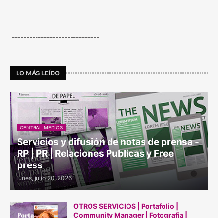
------------------------------
LO MÁS LEÍDO
CENTRAL MEDIOS
Servicios y difusión de notas de prensa -
RP | PR | Relaciones Publicas y Free
press
lunes, julio 20, 2026
OTROS SERVICIOS | Portafolio |
Community Manager | Fotografia |