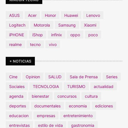
ASUS
Acer
Honor
Huawei
Lenovo
Logitech
Motorola
Samsung
Xiaomi
iPHONE
iShop
infinix
oppo
poco
realme
tecno
vivo
+ NOTICIAS
Cine
Opinion
SALUD
Sala de Prensa
Series
Sociales
TECNOLOGIA
TURISMO
actualidad
agenda
bienestar
concursos
cultura
deportes
documentales
economia
ediciones
educacion
empresas
entretenimiento
entrevistas
estilo de vida
gastronomia