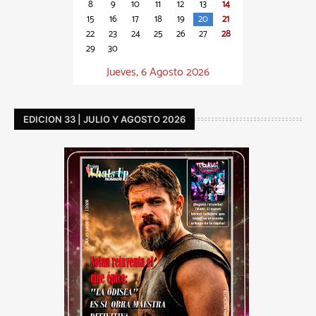
8
9
10
11
12
13
14
15
16
17
18
19
20
21
22
23
24
25
26
27
28
29
30
Jueves, 6 Agosto 2026
EDICION 33 | JULIO Y AGOSTO 2026