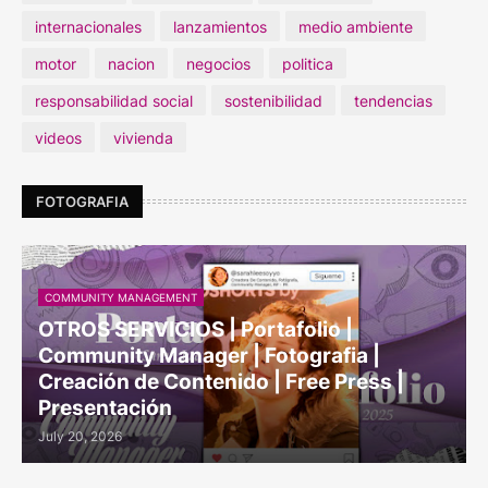
internacionales
lanzamientos
medio ambiente
motor
nacion
negocios
politica
responsabilidad social
sostenibilidad
tendencias
videos
vivienda
FOTOGRAFIA
COMMUNITY MANAGEMENT
OTROS SERVICIOS | Portafolio |
Community Manager | Fotografia |
Creación de Contenido | Free Press |
Presentación
July 20, 2026