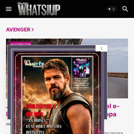
AVENGER
AUTOMOTOR
x
Jeep® Avenger amplía su gama: el e-
Hybrid ya está disponible en Europa
miércoles, noviembre 22, 2023
· Jeep® lanza el nuevo Avenger e-Hybrid, que incorpora