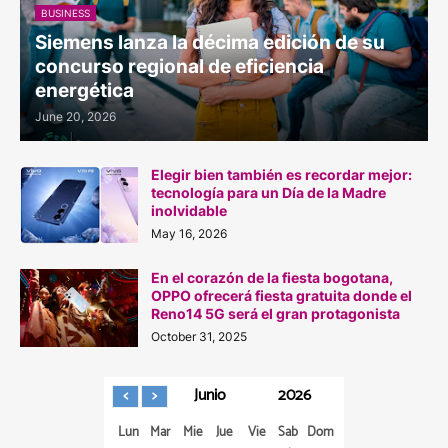
BUSINESS
Siemens lanza la décima edición de su
concurso regional de eficiencia
energética
June 20, 2026
Elegir bien también es recordar mejor:
tecnología para un Día de la Madre
inolvidable
May 16, 2026
En el corazón de la fiesta bogotana,
OPPO ofrecerá fiesta gratuita donde el
Reno14 5G será el gran protagonista
October 31, 2025
Junio
2026
Lun
Mar
Mie
Jue
Vie
Sab
Dom