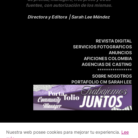
fuentes, con autorización de los mismas.
Directora y Editora
| Sarah Lee Méndez
REVISTA DIGITAL
SERVICIOS FOTOGRAFICOS
ANUNCIOS
AFICIONES COLOMBIA
AGENCIAS DE CASTING
****************
SOBRE NOSOTROS
PORTAFOLIO CM SARAH LEE
Nuestra web posee cookies para mejorar tu experiencia.
Lee
Inicio
Portafolio
Central de Medios