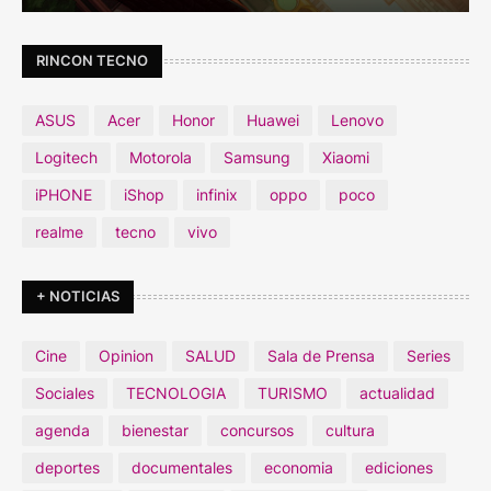
RINCON TECNO
ASUS
Acer
Honor
Huawei
Lenovo
Logitech
Motorola
Samsung
Xiaomi
iPHONE
iShop
infinix
oppo
poco
realme
tecno
vivo
+ NOTICIAS
Cine
Opinion
SALUD
Sala de Prensa
Series
Sociales
TECNOLOGIA
TURISMO
actualidad
agenda
bienestar
concursos
cultura
deportes
documentales
economia
ediciones