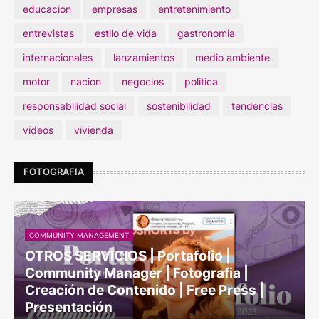
educacion
empresas
entretenimiento
entrevistas
estilo de vida
gastronomia
internacionales
lanzamientos
medio ambiente
motor
nacion
negocios
politica
responsabilidad social
sostenibilidad
tendencias
videos
vivienda
FOTOGRAFIA
COMMUNITY MANAGEMENT
OTROS SERVICIOS | Portafolio |
Community Manager | Fotografia |
Creación de Contenido | Free Press |
Presentación