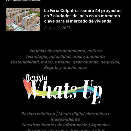
La Feria Colpatria reunirá 44 proyectos
en 7 ciudades del país en un momento
clave para el mercado de vivienda
August 01, 2026
Noticias de entretenimiento, cultura
tecnología, actualidad, medio ambiente,
sostenibilidad, motor, turismo, gastronomía, negocios
,
Bogotá y mucho más!
Revista whats up | Medio digital alternativo e
independiente
Nuestras fuentes de información | Agencias
de prensa, managers, free press y otras