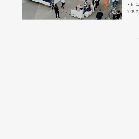
• El 
sigue