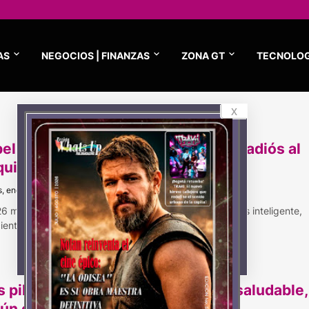
AS
NEGOCIOS | FINANZAS
ZONA GT
TECNOLOG
x
belleza 2026 se vuelve inteligente: adiós al
uillaje pesado, hola a la piel real
s, enero 30, 2026
26 marca un cambio hacia un cuidado de la belleza más inteligente,
iente e individuali…
s pilares para una piel luminosa y saludable,
ún expertos en estética