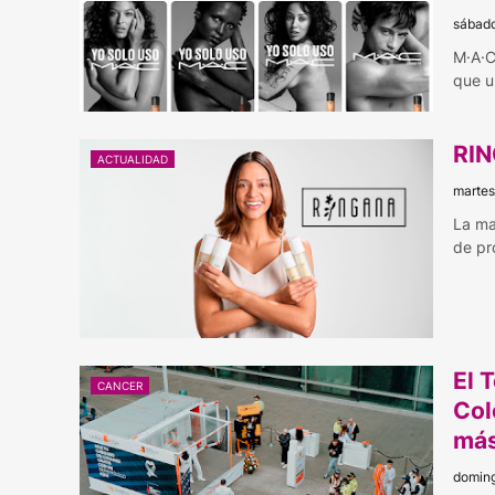
sábado
M·A·C
que u
RIN
ACTUALIDAD
martes
La ma
de pr
El 
CANCER
Col
más
doming