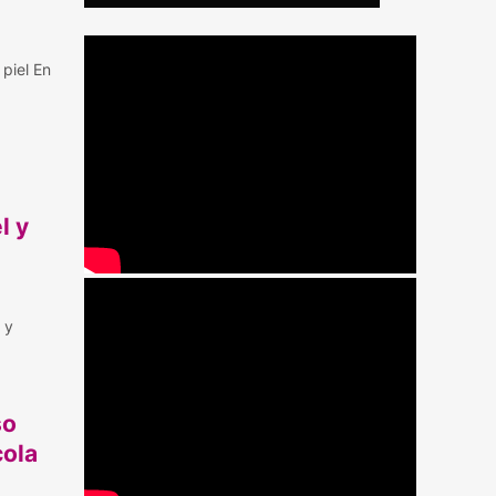
 piel En
l y
 y
so
cola