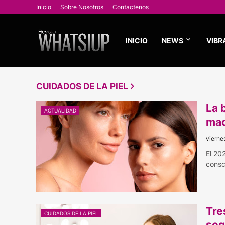
Inicio
Sobre Nosotros
Contactenos
INICIO
NEWS
VIBR
CUIDADOS DE LA PIEL
La 
ACTUALIDAD
maq
vierne
El 20
consc
Tre
CUIDADOS DE LA PIEL
seg