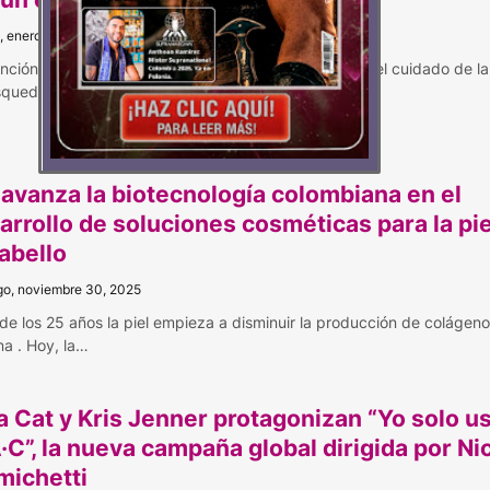
, enero 13, 2026
nción y rutina diaria: el dúo que marca tendencia en el cuidado de la
squeda d…
 avanza la biotecnología colombiana en el
arrollo de soluciones cosméticas para la pie
cabello
o, noviembre 30, 2025
de los 25 años la piel empieza a disminuir la producción de colágeno
na . Hoy, la…
a Cat y Kris Jenner protagonizan “Yo solo u
·C”, la nueva campaña global dirigida por Ni
michetti