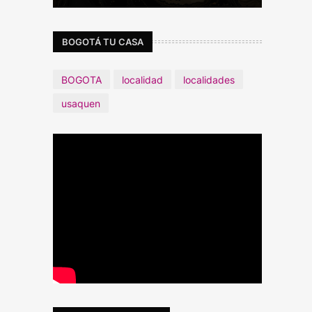
BOGOTÁ TU CASA
BOGOTA
localidad
localidades
usaquen