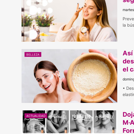
martes
Preve
la bú
Así
BELLEZA
des
el 
doming
• Des
elasti
Doj
ACTUALIDAD
M·A
For