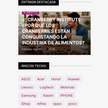
ENTRADA DESTACADA
ALIMENTOS
📈 CRANBERRY INSTITUTE:
¿POR QUÉ LOS
CRANBERRIES ESTÁN
CONQUISTANDO LA
INDUSTRIA DE ALIMENTOS?
viernes, agosto 07, 2026
RINCON TECNO
ASUS
Acer
Honor
Huawei
Lenovo
Logitech
Motorola
Samsung
Xiaomi
iPHONE
iShop
infinix
oppo
poco