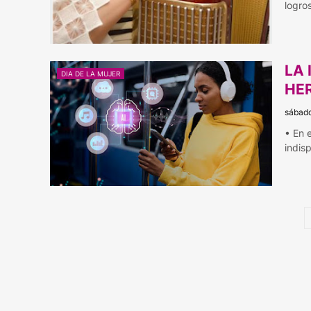
logro
LA 
DIA DE LA MUJER
HE
sábado
• En 
indis