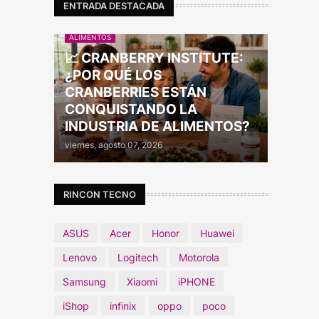
ENTRADA DESTACADA
ALIMENTOS
📈 CRANBERRY INSTITUTE:
¿POR QUÉ LOS
CRANBERRIES ESTÁN
CONQUISTANDO LA
INDUSTRIA DE ALIMENTOS?
viernes, agosto 07, 2026
RINCON TECNO
ASUS
Acer
Honor
Huawei
Lenovo
Logitech
Motorola
Samsung
Xiaomi
iPHONE
iShop
infinix
oppo
poco