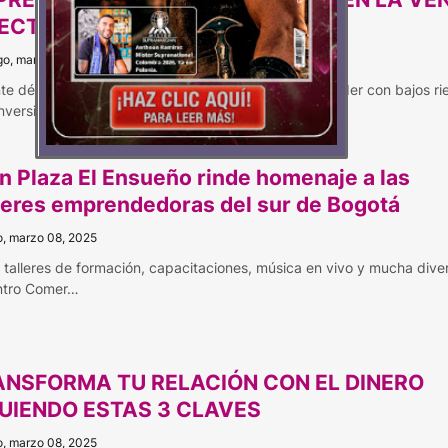
RECTA
o, marzo 23, 2025
te décadas, muchas mujeres que deseaban emprender con bajos ri
inversión han en…
n Plaza El Ensueño rinde homenaje a las
eres emprendedoras del sur de Bogotá
, marzo 08, 2025
 talleres de formación, capacitaciones, música en vivo y mucha diver
ntro Comer…
ANSFORMA TU RELACIÓN CON EL DINERO
UIENDO ESTAS 3 CLAVES
, marzo 08, 2025