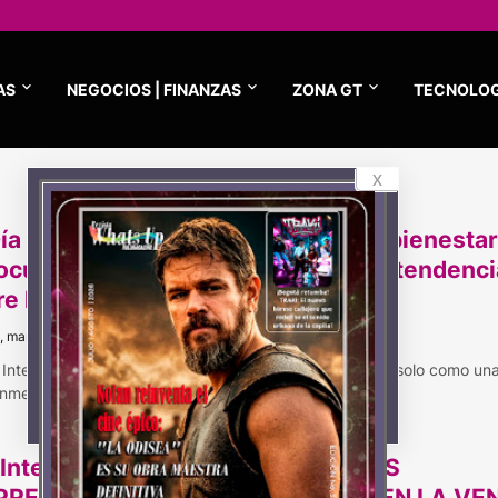
AS
NEGOCIOS | FINANZAS
ZONA GT
TECNOLOG
x
Día de la Mujer se vive todo marzo: bienestar
ocuidado y experiencias marcan la tendenci
re los colombianos
, marzo 24, 2026
a Internacional de la Mujer se consolida en Colombia no solo como un
onmemoració…
 Internacional de la Mujer MUJERES
PRENDEDORAS, UNA TENDENCIA EN LA VE