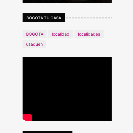
BOGOTÁ TU CASA
BOGOTA
localidad
localidades
usaquen