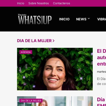
Inicio
Sobre Nosotros
Contactenos
INICIO
NEWS
VIBR
DIA DE LA MUJER
El 
AGENDA
aut
ent
martes
El Dí
de c
Día
DIA DE LA MUJER
EM