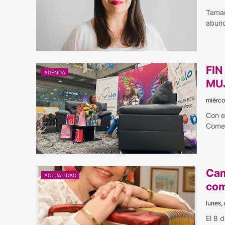
Tamar
abund
FIN
AGENDA
MU
miérco
Con e
Comer
Cam
ACTUALIDAD
com
lunes,
El 8 