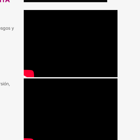
esgos y
sión,