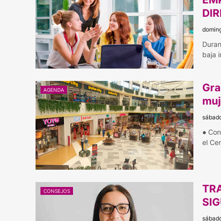
DI
doming
Duran
baja 
Gra
AGENDA
muj
sábado
● Con
el Ce
TR
CONSEJOS
SIG
sábado