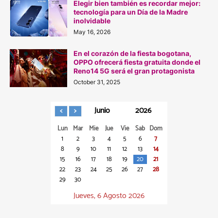
Elegir bien también es recordar mejor:
tecnología para un Día de la Madre
inolvidable
May 16, 2026
En el corazón de la fiesta bogotana,
OPPO ofrecerá fiesta gratuita donde el
Reno14 5G será el gran protagonista
October 31, 2025
Junio
2026
Lun
Mar
Mie
Jue
Vie
Sab
Dom
1
2
3
4
5
6
7
8
9
10
11
12
13
14
15
16
17
18
19
20
21
22
23
24
25
26
27
28
29
30
Jueves, 6 Agosto 2026