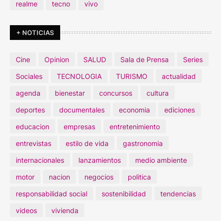
realme
tecno
vivo
+ NOTICIAS
Cine
Opinion
SALUD
Sala de Prensa
Series
Sociales
TECNOLOGIA
TURISMO
actualidad
agenda
bienestar
concursos
cultura
deportes
documentales
economia
ediciones
educacion
empresas
entretenimiento
entrevistas
estilo de vida
gastronomia
internacionales
lanzamientos
medio ambiente
motor
nacion
negocios
politica
responsabilidad social
sostenibilidad
tendencias
videos
vivienda