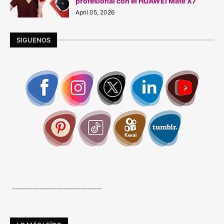
profesional con el HUAWEI Mate X7
April 05, 2026
SIGUENOS
------------------------------