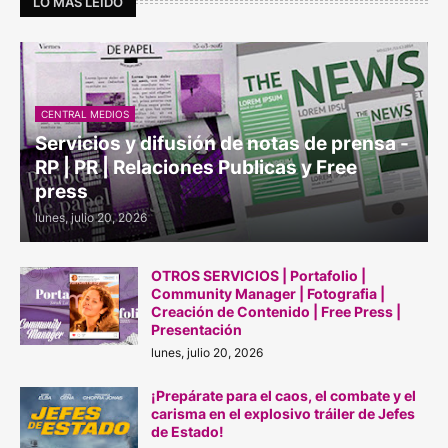
LO MÁS LEÍDO
CENTRAL MEDIOS
Servicios y difusión de notas de prensa -
RP | PR | Relaciones Publicas y Free
press
lunes, julio 20, 2026
OTROS SERVICIOS | Portafolio |
Community Manager | Fotografia |
Creación de Contenido | Free Press |
Presentación
lunes, julio 20, 2026
¡Prepárate para el caos, el combate y el
carisma en el explosivo tráiler de Jefes
de Estado!