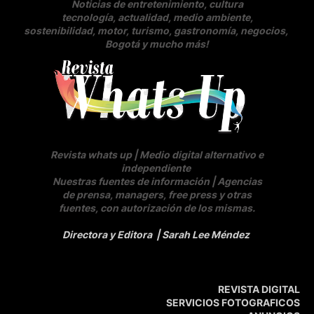
Noticias de entretenimiento, cultura
tecnología, actualidad, medio ambiente,
sostenibilidad, motor, turismo, gastronomía, negocios
,
Bogotá y mucho más!
Revista whats up | Medio digital alternativo e
independiente
Nuestras fuentes de información | Agencias
de prensa, managers, free press y otras
fuentes, con autorización de los mismas.
Directora y Editora
| Sarah Lee Méndez
REVISTA DIGITAL
SERVICIOS FOTOGRAFICOS