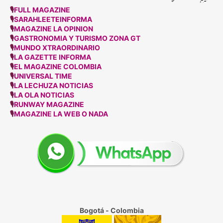
🎙
FULL MAGAZINE
🎙
SARAHLEETEINFORMA
🎙
MAGAZINE LA OPINION
🎙
GASTRONOMIA Y TURISMO ZONA GT
🎙
MUNDO XTRAORDINARIO
🎙
LA GAZETTE INFORMA
🎙
EL MAGAZINE COLOMBIA
🎙
UNIVERSAL TIME
🎙
LA LECHUZA NOTICIAS
🎙
LA OLA NOTICIAS
🎙
RUNWAY MAGAZINE
🎙
MAGAZINE LA WEB O NADA
Bogotá - Colombia