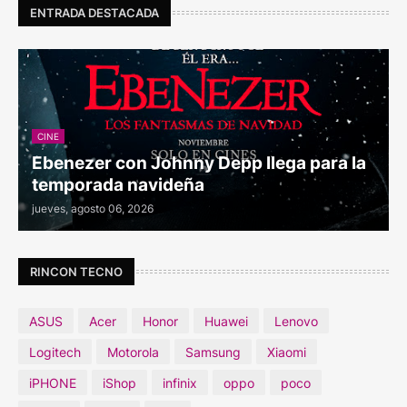
ENTRADA DESTACADA
CINE
Ebenezer con Johnny Depp llega para la
temporada navideña
jueves, agosto 06, 2026
RINCON TECNO
ASUS
Acer
Honor
Huawei
Lenovo
Logitech
Motorola
Samsung
Xiaomi
iPHONE
iShop
infinix
oppo
poco