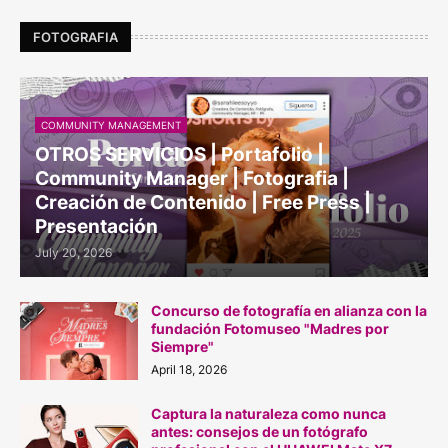
FOTOGRAFIA
COMMUNITY MANAGEMENT
OTROS SERVICIOS | Portafolio |
Community Manager | Fotografia |
Creación de Contenido | Free Press |
Presentación
July 20, 2026
Concurso de fotografía en alianza con la
fundación Fotomuseo "Madres por
Siempre"
April 18, 2026
Captura la naturaleza como nunca
antes: consejos de un fotógrafo