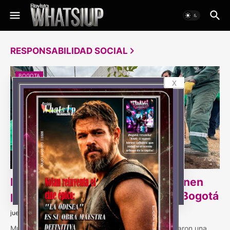
RESPONSABILIDAD SOCIAL
BOGOTA
x
Multiplaza y Jardín Botánico se unen
para reverdecer el occidente de Bogotá
jueves, agosto 06, 2026
Multiplaza y el Jardín Botánico de Bogotá concretaron una