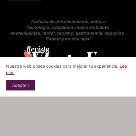
Noticias de entretenimiento, cultura
tecnología, actualidad, medio ambiente,
sostenibilidad, motor, turismo, gastronomía, negocios
,
Bogotá y mucho más!
Nuestra web posee cookies para mejorar tu experiencia.
Lee
más
Acepto !
Revista whats up | Medio digital alternativo e
independiente
Nuestras fuentes de información | Agencias
de prensa, managers, free press y otras
fuentes, con autorización de los mismas.
Directora y Editora
| Sarah Lee Méndez