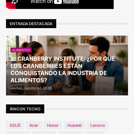
ENTRADA DESTACADA
ALIMENTOS
📈 CRANBERRY INSTITUTE: ¿POR QUÉ
LOS CRANBERRIES ESTÁN
CONQUISTANDO LA INDUSTRIA DE
ALIMENTOS?
viernes, agosto 07, 2026
RINCON TECNO
ASUS
Acer
Honor
Huawei
Lenovo