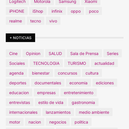
Logitech
Motorola
Samsung
Xiaomi
iPHONE
iShop
infinix
oppo
poco
realme
tecno
vivo
+ NOTICIAS
Cine
Opinion
SALUD
Sala de Prensa
Series
Sociales
TECNOLOGIA
TURISMO
actualidad
agenda
bienestar
concursos
cultura
deportes
documentales
economia
ediciones
educacion
empresas
entretenimiento
entrevistas
estilo de vida
gastronomia
internacionales
lanzamientos
medio ambiente
motor
nacion
negocios
politica