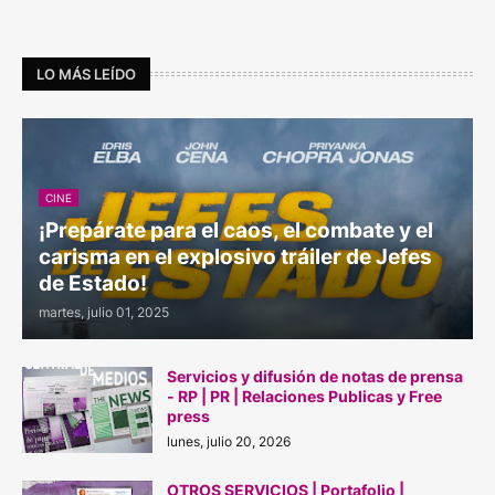
LO MÁS LEÍDO
CINE
¡Prepárate para el caos, el combate y el
carisma en el explosivo tráiler de Jefes
de Estado!
martes, julio 01, 2025
Servicios y difusión de notas de prensa
- RP | PR | Relaciones Publicas y Free
press
lunes, julio 20, 2026
OTROS SERVICIOS | Portafolio |