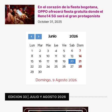
En el corazón de la fiesta bogotana,
OPPO ofrecerá fiesta gratuita donde el
Reno14 5G será el gran protagonista
October 31, 2025
Junio
2026
Lun
Mar
Mie
Jue
Vie
Sab
Dom
1
2
3
4
5
6
7
8
9
10
11
12
13
14
15
16
17
18
19
20
21
22
23
24
25
26
27
28
29
30
Domingo, 9 Agosto 2026
EDICION 33 | JULIO Y AGOSTO 2026