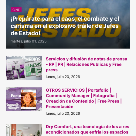
CINE
¡Prepárate para el caos, el combate y el
carisma en el explosivo tráiler de Jefes
de Estado!
martes, julio 01, 2025
Servicios y difusión de notas de prensa
- RP | PR | Relaciones Publicas y Free
press
lunes, julio 20, 2026
OTROS SERVICIOS | Portafolio |
Community Manager | Fotografia |
Creación de Contenido | Free Press |
Presentación
lunes, julio 20, 2026
Dry Comfort, una tecnología de los aires
acondicionados que enfría los espacios