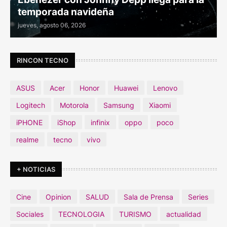
temporada navideña
jueves, agosto 06, 2026
RINCON TECNO
ASUS
Acer
Honor
Huawei
Lenovo
Logitech
Motorola
Samsung
Xiaomi
iPHONE
iShop
infinix
oppo
poco
realme
tecno
vivo
+ NOTICIAS
Cine
Opinion
SALUD
Sala de Prensa
Series
Sociales
TECNOLOGIA
TURISMO
actualidad