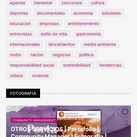
agenda
bienestar
concursos
cultura
deportes
documentales
economia
ediciones
educacion
empresas
entretenimiento
entrevistas
estilo de vida
gastronomia
internacionales
lanzamientos
medio ambiente
motor
nacion
negocios
politica
responsabilidad social
sostenibilidad
tendencias
videos
vivienda
FOTOGRAFIA
COMMUNITY MANAGEMENT
OTROS SERVICIOS | Portafolio |
Community Manager | Fotografia |