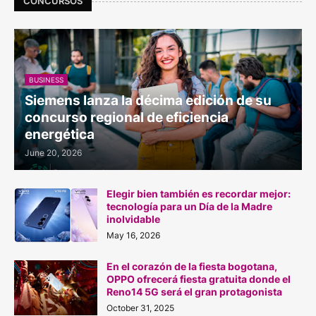
CONCURSOS
BUSINESS
Siemens lanza la décima edición de su
concurso regional de eficiencia
energética
June 20, 2026
Elegir bien también es recordar mejor:
tecnología para un Día de la Madre
inolvidable
May 16, 2026
En el corazón de la fiesta bogotana,
OPPO ofrecerá fiesta gratuita donde el
Reno14 5G será el gran protagonista
October 31, 2025