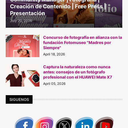
Creación de Contenido | Free Press |
Presentación
July 20, 2026
Concurso de fotografía en alianza con la
fundación Fotomuseo "Madres por
Siempre"
April 18, 2026
Captura la naturaleza como nunca
antes: consejos de un fotógrafo
profesional con el HUAWEI Mate X7
April 05, 2026
SIGUENOS