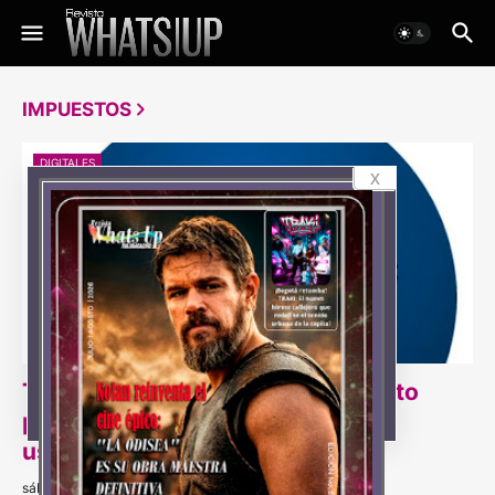
IMPUESTOS
DIGITALES
x
Tres claves para pagar el impuesto
predial de forma rápida y segura
usando herramientas digitales
sábado, abril 19, 2025