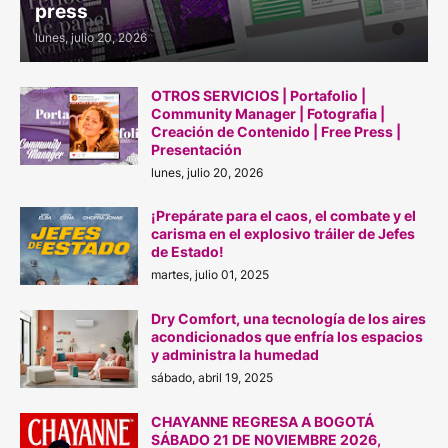
press
lunes, julio 20, 2026
OTROS SERVICIOS | Portafolio |
Community Manager | Fotografia |
Creación de Contenido | Free Press |
Presentación
lunes, julio 20, 2026
¡Prepárate para el caos, el combate y el
carisma en el explosivo tráiler de Jefes
de Estado!
martes, julio 01, 2025
Dry Comfort, una tecnología de los aires
acondicionados que enfría los espacios
y administra la humedad
sábado, abril 19, 2025
CHAYANNE REGRESA A BOGOTÁ
SÁBADO 21 DE N0VIEMBRE 2026,