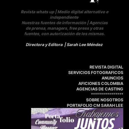
Revista whats up | Medio digital alternativo e
independiente
Nuestras fuentes de información | Agencias
de prensa, managers, free press y otras
fuentes, con autorización de los mismas.
Directora y Editora
| Sarah Lee Méndez
REVISTA DIGITAL
SERVICIOS FOTOGRAFICOS
ANUNCIOS
AFICIONES COLOMBIA
AGENCIAS DE CASTING
****************
SOBRE NOSOTROS
PORTAFOLIO CM SARAH LEE