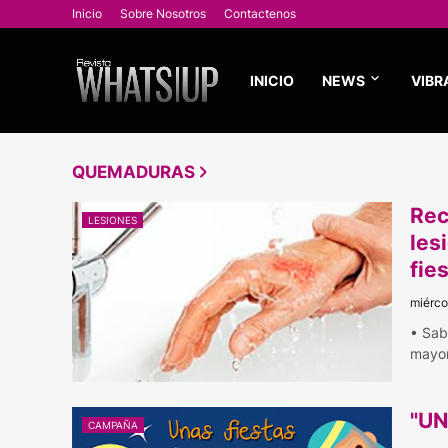
Inicio
Sobre Nosotros
Contactenos
INICIO
NEWS
VIBR
QUEMADURAS
Rec
LESIONES
les
fie
miérco
• Sabe
mayor
"UN
CAMPAÑA