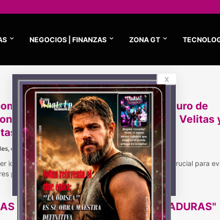
AS
NEGOCIOS | FINANZAS
ZONA GT
TECNOLOG
x
omendaciones para un manejo seguro de
iones menores durante el Día de las Velitas 
stas decembrinas
les, diciembre 11, 2024
r identificar los signos de infección en una herida es crucial para ev
es probl…
AS FIESTAS SEGURAS, SIN QUEMADURAS"