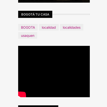
BOGOTÁ TU CASA
BOGOTA
localidad
localidades
usaquen