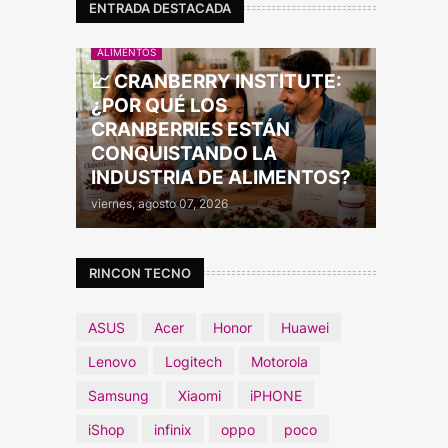
ENTRADA DESTACADA
ALIMENTOS
📈 CRANBERRY INSTITUTE:
¿POR QUÉ LOS
CRANBERRIES ESTÁN
CONQUISTANDO LA
INDUSTRIA DE ALIMENTOS?
viernes, agosto 07, 2026
RINCON TECNO
ASUS
Acer
Honor
Huawei
Lenovo
Logitech
Motorola
Samsung
Xiaomi
iPHONE
iShop
infinix
oppo
poco