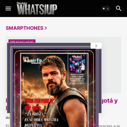
SMARPTHONES
BREAKING NEWS
x
La fotografía móvil se tomará Bogotá y
Medellín
domingo, noviembre 27, 2022
El ejercicio fotográfico es cada vez más cotidiano gracias a la