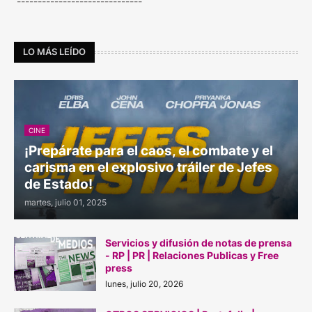
------------------------------
LO MÁS LEÍDO
CINE
¡Prepárate para el caos, el combate y el
carisma en el explosivo tráiler de Jefes
de Estado!
martes, julio 01, 2025
Servicios y difusión de notas de prensa
- RP | PR | Relaciones Publicas y Free
press
lunes, julio 20, 2026