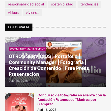
responsabilidad social
sostenibilidad
tendencias
videos
vivienda
FOTOGRAFIA
COMMUNITY MANAGEMENT
OTROS SERVICIOS | Portafolio |
Community Manager | Fotografia |
Creación de Contenido | Free Press |
Presentación
July 20, 2026
Concurso de fotografía en alianza con la
fundación Fotomuseo "Madres por
Siempre"
April 18, 2026