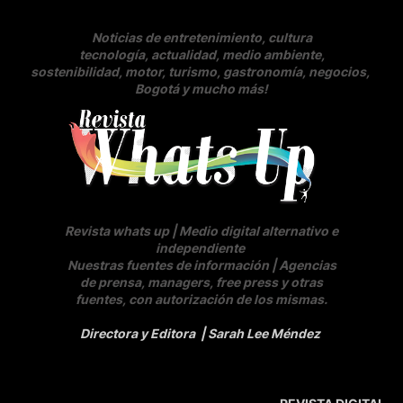
Noticias de entretenimiento, cultura
tecnología, actualidad, medio ambiente,
sostenibilidad, motor, turismo, gastronomía, negocios
,
Bogotá y mucho más!
Revista whats up | Medio digital alternativo e
independiente
Nuestras fuentes de información | Agencias
de prensa, managers, free press y otras
fuentes, con autorización de los mismas.
Directora y Editora
| Sarah Lee Méndez