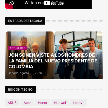
ENTRADA DESTACADA
ACTUALIDAD
JON SONEN VISTE A LOS HOMBRES DE
LA FAMILIA DEL NUEVO PRESIDENTE DE
COLOMBIA
sábado, agosto 08, 2026
RINCON TECNO
ASUS
Acer
Honor
Huawei
Lenovo