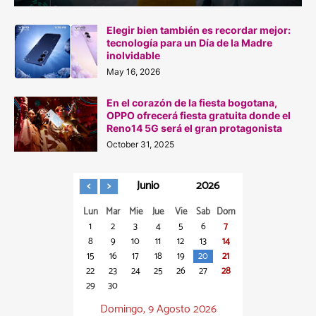
Elegir bien también es recordar mejor:
tecnología para un Día de la Madre
inolvidable
May 16, 2026
En el corazón de la fiesta bogotana,
OPPO ofrecerá fiesta gratuita donde el
Reno14 5G será el gran protagonista
October 31, 2025
Junio
2026
Lun
Mar
Mie
Jue
Vie
Sab
Dom
1
2
3
4
5
6
7
8
9
10
11
12
13
14
15
16
17
18
19
20
21
22
23
24
25
26
27
28
29
30
Domingo, 9 Agosto 2026