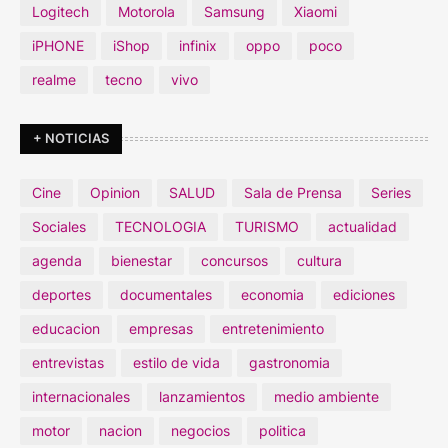
Logitech
Motorola
Samsung
Xiaomi
iPHONE
iShop
infinix
oppo
poco
realme
tecno
vivo
+ NOTICIAS
Cine
Opinion
SALUD
Sala de Prensa
Series
Sociales
TECNOLOGIA
TURISMO
actualidad
agenda
bienestar
concursos
cultura
deportes
documentales
economia
ediciones
educacion
empresas
entretenimiento
entrevistas
estilo de vida
gastronomia
internacionales
lanzamientos
medio ambiente
motor
nacion
negocios
politica