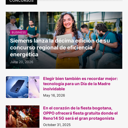
CONCURSOS
BUSINESS
Siemens lanza la décima edición de su
concurso regional de eficiencia
energética
June 20, 2026
Elegir bien también es recordar mejor:
tecnología para un Día de la Madre
inolvidable
May 16, 2026
En el corazón de la fiesta bogotana,
OPPO ofrecerá fiesta gratuita donde el
Reno14 5G será el gran protagonista
October 31, 2025