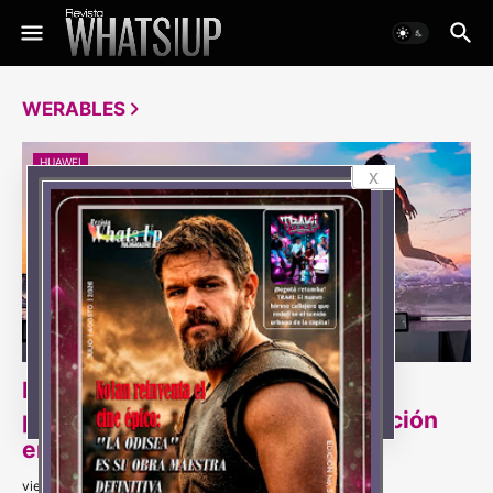
WERABLES
HUAWEI
x
El futuro ya está aquí: HUAWEI
presenta su nueva era de innovación
en Colombia
viernes, octubre 10, 2025