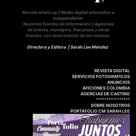
Revista whats up | Medio digital alternativo e
independiente
Nuestras fuentes de información | Agencias
de prensa, managers, free press y otras
fuentes, con autorización de los mismas.
Directora y Editora
| Sarah Lee Méndez
REVISTA DIGITAL
SERVICIOS FOTOGRAFICOS
ANUNCIOS
AFICIONES COLOMBIA
AGENCIAS DE CASTING
****************
SOBRE NOSOTROS
PORTAFOLIO CM SARAH LEE