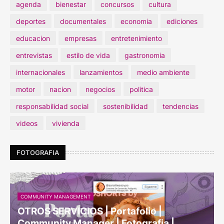
agenda
bienestar
concursos
cultura
deportes
documentales
economia
ediciones
educacion
empresas
entretenimiento
entrevistas
estilo de vida
gastronomia
internacionales
lanzamientos
medio ambiente
motor
nacion
negocios
politica
responsabilidad social
sostenibilidad
tendencias
videos
vivienda
FOTOGRAFIA
COMMUNITY MANAGEMENT
OTROS SERVICIOS | Portafolio |
Community Manager | Fotografia |