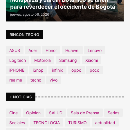
para reverdecer el occidente de Bogotá
jueves, agosto 06, 2026
RINCON TECNO
ASUS
Acer
Honor
Huawei
Lenovo
Logitech
Motorola
Samsung
Xiaomi
iPHONE
iShop
infinix
oppo
poco
realme
tecno
vivo
+ NOTICIAS
Cine
Opinion
SALUD
Sala de Prensa
Series
Sociales
TECNOLOGIA
TURISMO
actualidad