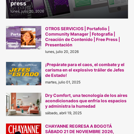
press
lunes, julio 20, 2026
OTROS SERVICIOS | Portafolio |
Community Manager | Fotografia |
Creación de Contenido | Free Press |
Presentación
lunes, julio 20, 2026
¡Prepárate para el caos, el combate y el
carisma en el explosivo tráiler de Jefes
de Estado!
martes, julio 01, 2025
Dry Comfort, una tecnología de los aires
acondicionados que enfría los espacios
y administra la humedad
sábado, abril 19, 2025
CHAYANNE REGRESA A BOGOTÁ
SÁBADO 21 DE N0VIEMBRE 2026,