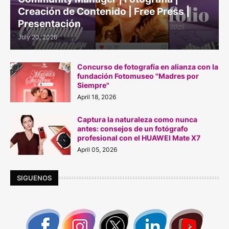
Creación de Contenido | Free Press |
Presentación
July 20, 2026
Concurso de fotografía en alianza con la
fundación Fotomuseo "Madres por
Siempre"
April 18, 2026
Captura la naturaleza como nunca
antes: consejos de un fotógrafo
profesional con el HUAWEI Mate X7
April 05, 2026
SIGUENOS