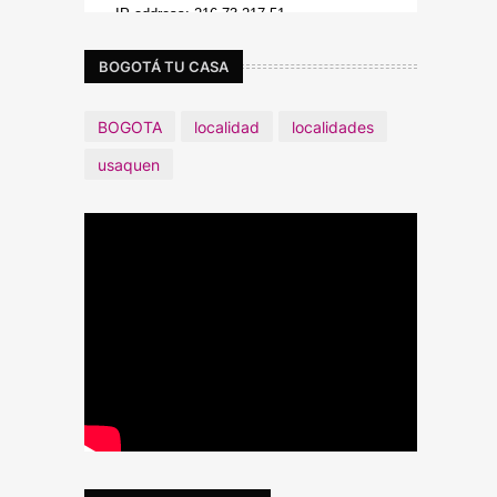
BOGOTÁ TU CASA
BOGOTA
localidad
localidades
usaquen