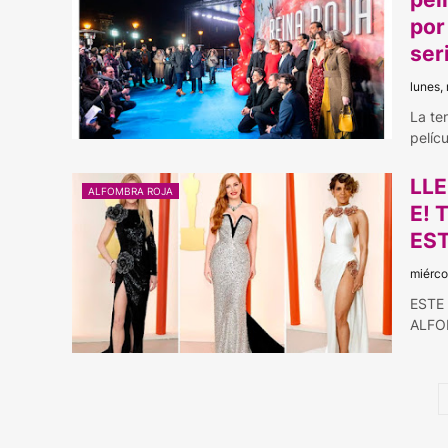
por
ser
lunes,
La te
pelíc
LLE
ALFOMBRA ROJA
E! 
ES
miérco
ESTE
ALFO