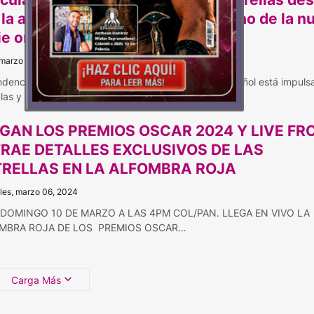
 la alfombra en Madrid en el estreno de la n
ie original, Reina Roja
 marzo 18, 2024
ndencia global del público hacia el contenido en español está impuls
ulas y ser…
GAN LOS PREMIOS OSCAR 2024 Y LIVE FR
TRAE DETALLES EXCLUSIVOS DE LAS
TRELLAS EN LA ALFOMBRA ROJA
les, marzo 06, 2024
 DOMINGO 10 DE MARZO A LAS 4PM COL/PAN. LLEGA EN VIVO LA
MBRA ROJA DE LOS PREMIOS OSCAR…
Carga Más