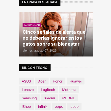
ENTRADA DESTACADA
ACTUALIDAD
Cinco señales de alerta que
no deberías ignorar en los
gatos sobre su bienestar
viernes, agosto 07, 2026
RINCON TECNO
ASUS
Acer
Honor
Huawei
Lenovo
Logitech
Motorola
Samsung
Xiaomi
iPHONE
iShop
infinix
oppo
poco