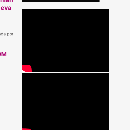
ueva
ada por
OM