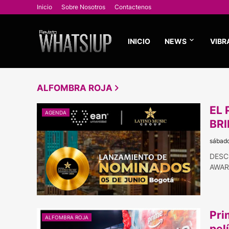
Inicio
Sobre Nosotros
Contactenos
INICIO
NEWS
VIBR
ALFOMBRA ROJA
EL 
AGENDA
BR
sábado
DESC
AWARD
Pri
ALFOMBRA ROJA
pel