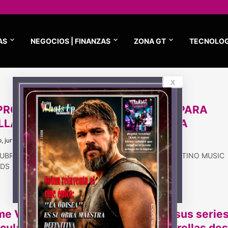
AS
NEGOCIOS | FINANZAS
ZONA GT
TECNOLOG
x
PRÓXIMO 5 DE JUNIO, PREPÁRATE PARA
ILLAR EN LA GRAN ALFOMBRA ROJA
, junio 01, 2024
UBRE LOS NOMINADOS A LA 14ª EDICIÓN DE LOS LATINO MUSIC
S • El edificio inteligente d…
me Video revela el éxito global de sus series
ículas en español, mientras las estrellas des