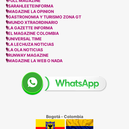
🎙
FULL MAGAZINE
🎙
SARAHLEETEINFORMA
🎙
MAGAZINE LA OPINION
🎙
GASTRONOMIA Y TURISMO ZONA GT
🎙
MUNDO XTRAORDINARIO
🎙
LA GAZETTE INFORMA
🎙
EL MAGAZINE COLOMBIA
🎙
UNIVERSAL TIME
🎙
LA LECHUZA NOTICIAS
🎙
LA OLA NOTICIAS
🎙
RUNWAY MAGAZINE
🎙
MAGAZINE LA WEB O NADA
Bogotá - Colombia