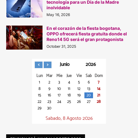
tecnología para un Día de la Madre
inolvidable
May 16, 2026
En el corazón de la fiesta bogotana,
OPPO ofrecerá fiesta gratuita donde el
Reno14 5G será el gran protagonista
October 31, 2025
Junio
2026
Lun
Mar
Mie
Jue
Vie
Sab
Dom
1
2
3
4
5
6
7
8
9
10
11
12
13
14
15
16
17
18
19
20
21
22
23
24
25
26
27
28
29
30
Sabado, 8 Agosto 2026