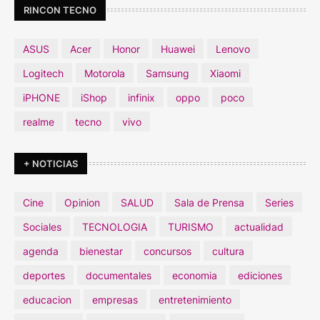
RINCON TECNO
ASUS
Acer
Honor
Huawei
Lenovo
Logitech
Motorola
Samsung
Xiaomi
iPHONE
iShop
infinix
oppo
poco
realme
tecno
vivo
+ NOTICIAS
Cine
Opinion
SALUD
Sala de Prensa
Series
Sociales
TECNOLOGIA
TURISMO
actualidad
agenda
bienestar
concursos
cultura
deportes
documentales
economia
ediciones
educacion
empresas
entretenimiento