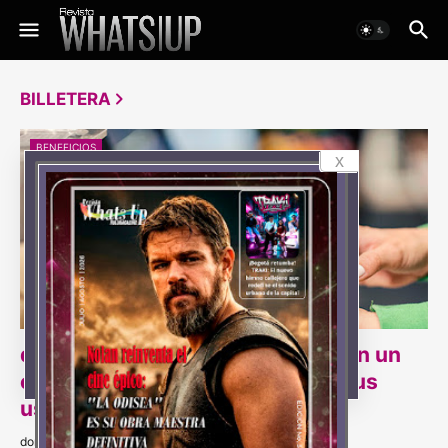
BILLETERA
BENEFICIOS
x
dale! potencia el ahorro diario con un
ecosistema de beneficios para sus
usuarios
domingo, diciembre 29, 2024