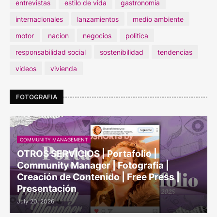
entrevistas
estilo de vida
gastronomia
internacionales
lanzamientos
medio ambiente
motor
nacion
negocios
politica
responsabilidad social
sostenibilidad
tendencias
videos
vivienda
FOTOGRAFIA
COMMUNITY MANAGEMENT
OTROS SERVICIOS | Portafolio |
Community Manager | Fotografia |
Creación de Contenido | Free Press |
Presentación
July 20, 2026