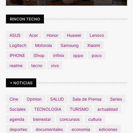
RINCON TECNO
ASUS
Acer
Honor
Huawei
Lenovo
Logitech
Motorola
Samsung
Xiaomi
iPHONE
iShop
infinix
oppo
poco
realme
tecno
vivo
+ NOTICIAS
Cine
Opinion
SALUD
Sala de Prensa
Series
Sociales
TECNOLOGIA
TURISMO
actualidad
agenda
bienestar
concursos
cultura
deportes
documentales
economia
ediciones