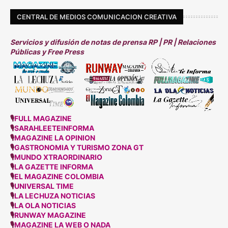
CENTRAL DE MEDIOS COMUNICACION CREATIVA
Servicios y difusión de notas de prensa RP | PR | Relaciones
Públicas y Free Press
🎙
FULL MAGAZINE
🎙
SARAHLEETEINFORMA
🎙
MAGAZINE LA OPINION
🎙
GASTRONOMIA Y TURISMO ZONA GT
🎙
MUNDO XTRAORDINARIO
🎙
LA GAZETTE INFORMA
🎙
EL MAGAZINE COLOMBIA
🎙
UNIVERSAL TIME
🎙
LA LECHUZA NOTICIAS
🎙
LA OLA NOTICIAS
🎙
RUNWAY MAGAZINE
🎙
MAGAZINE LA WEB O NADA