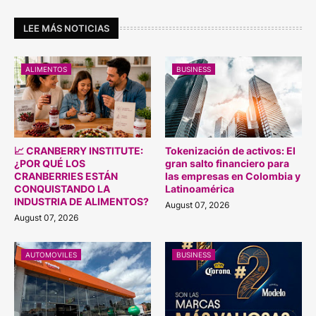
LEE MÁS NOTICIAS
ALIMENTOS
BUSINESS
📈 CRANBERRY INSTITUTE:
Tokenización de activos: El
¿POR QUÉ LOS
gran salto financiero para
CRANBERRIES ESTÁN
las empresas en Colombia y
CONQUISTANDO LA
Latinoamérica
INDUSTRIA DE ALIMENTOS?
August 07, 2026
August 07, 2026
AUTOMOVILES
BUSINESS