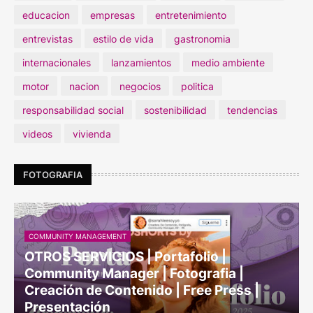
educacion
empresas
entretenimiento
entrevistas
estilo de vida
gastronomia
internacionales
lanzamientos
medio ambiente
motor
nacion
negocios
politica
responsabilidad social
sostenibilidad
tendencias
videos
vivienda
FOTOGRAFIA
COMMUNITY MANAGEMENT
OTROS SERVICIOS | Portafolio |
Community Manager | Fotografia |
Creación de Contenido | Free Press |
Presentación