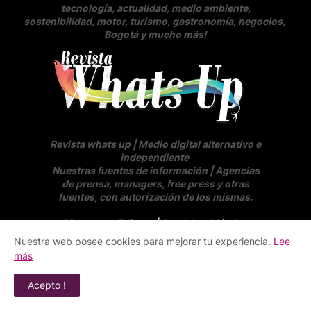
tecnología, actualidad, medio ambiente,
sostenibilidad, motor, turismo, gastronomía, negocios
,
Bogotá y mucho más!
Revista whats up | Medio digital alternativo e
independiente
Nuestras fuentes de información | Agencias
de prensa, managers, free press y otras
fuentes, con autorización de los mismas.
Directora y Editora
| Sarah Lee Méndez
Nuestra web posee cookies para mejorar tu experiencia.
Lee
más
REVISTA DIGITAL
Acepto !
SERVICIOS FOTOGRAFICOS
ANUNCIOS