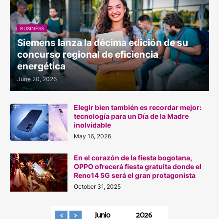
BUSINESS
Siemens lanza la décima edición de su
concurso regional de eficiencia
energética
June 20, 2026
Elegir bien también es recordar mejor:
tecnología para un Día de la Madre
inolvidable
May 16, 2026
En el corazón de la fiesta bogotana,
OPPO ofrecerá fiesta gratuita donde el
Reno14 5G será el gran protagonista
October 31, 2025
Junio
2026