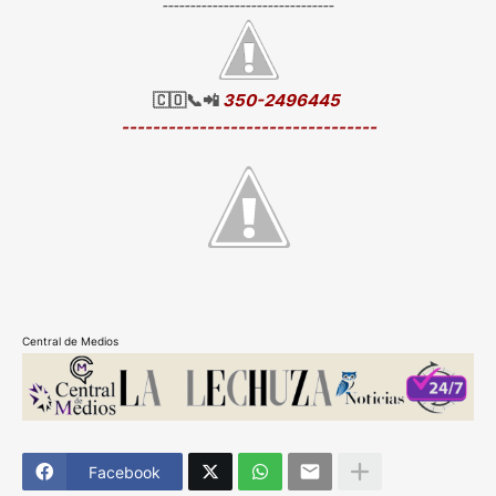
-------------------------------
🇨🇴📞📲
350-2496445
---------------------------------
Central de Medios
Facebook