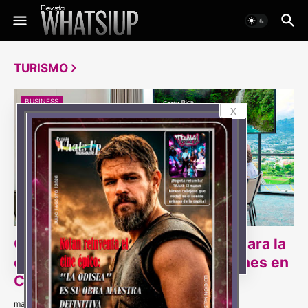
TURISMO
BUSINESS
x
Colombia, mercado estratégico para la
expansión del turismo de reuniones en
Costa Rica
martes, agosto 04, 2026