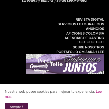
Directora y Editora
| Sarah Lee Méndez
REVISTA DIGITAL
SERVICIOS FOTOGRAFICOS
ANUNCIOS
AFICIONES COLOMBIA
AGENCIAS DE CASTING
****************
SOBRE NOSOTROS
PORTAFOLIO CM SARAH LEE
Nuestra web posee cookies para mejorar tu experiencia.
Lee
Inicio
Portafolio
Central de Medios
más
© Copyright 2009 - 2026 Revista Whats Up | Central de
Acepto !
Medios | Todos los derechos reservados