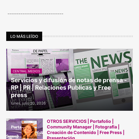
------------------------------
LO MÁS LEÍDO
CENTRAL MEDIOS
Servicios y difusión de notas de prensa -
RP | PR | Relaciones Publicas y Free
press
lunes, julio 20, 2026
OTROS SERVICIOS | Portafolio |
Community Manager | Fotografia |
Creación de Contenido | Free Press |
Presentación