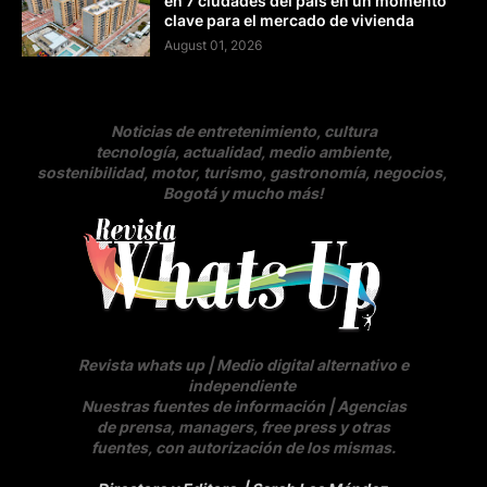
en 7 ciudades del país en un momento
clave para el mercado de vivienda
August 01, 2026
Noticias de entretenimiento, cultura
tecnología, actualidad, medio ambiente,
sostenibilidad, motor, turismo, gastronomía, negocios
,
Bogotá y mucho más!
Revista whats up | Medio digital alternativo e
independiente
Nuestras fuentes de información | Agencias
de prensa, managers, free press y otras
fuentes, con autorización de los mismas.