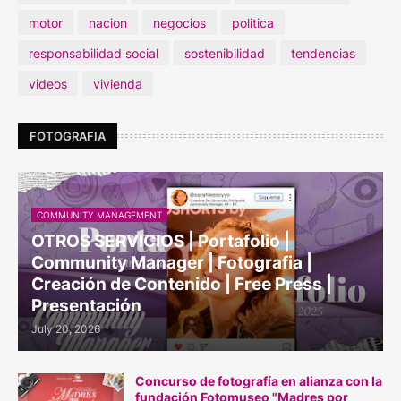
motor
nacion
negocios
politica
responsabilidad social
sostenibilidad
tendencias
videos
vivienda
FOTOGRAFIA
COMMUNITY MANAGEMENT
OTROS SERVICIOS | Portafolio |
Community Manager | Fotografia |
Creación de Contenido | Free Press |
Presentación
July 20, 2026
Concurso de fotografía en alianza con la
fundación Fotomuseo "Madres por