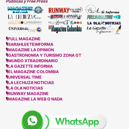
Públicas y Free Press
🎙
FULL MAGAZINE
🎙
SARAHLEETEINFORMA
🎙
MAGAZINE LA OPINION
🎙
GASTRONOMIA Y TURISMO ZONA GT
🎙
MUNDO XTRAORDINARIO
🎙
LA GAZETTE INFORMA
🎙
EL MAGAZINE COLOMBIA
🎙
UNIVERSAL TIME
🎙
LA LECHUZA NOTICIAS
🎙
LA OLA NOTICIAS
🎙
RUNWAY MAGAZINE
🎙
MAGAZINE LA WEB O NADA