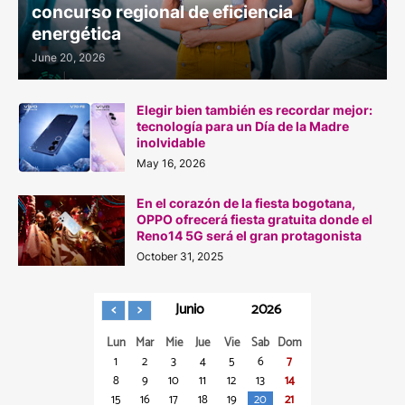
concurso regional de eficiencia
energética
June 20, 2026
Elegir bien también es recordar mejor:
tecnología para un Día de la Madre
inolvidable
May 16, 2026
En el corazón de la fiesta bogotana,
OPPO ofrecerá fiesta gratuita donde el
Reno14 5G será el gran protagonista
October 31, 2025
Junio
2026
Lun
Mar
Mie
Jue
Vie
Sab
Dom
1
2
3
4
5
6
7
8
9
10
11
12
13
14
15
16
17
18
19
20
21