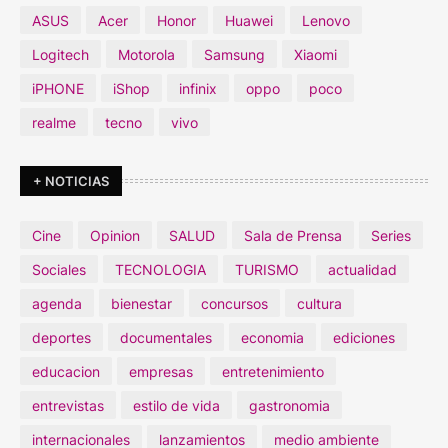
ASUS
Acer
Honor
Huawei
Lenovo
Logitech
Motorola
Samsung
Xiaomi
iPHONE
iShop
infinix
oppo
poco
realme
tecno
vivo
+ NOTICIAS
Cine
Opinion
SALUD
Sala de Prensa
Series
Sociales
TECNOLOGIA
TURISMO
actualidad
agenda
bienestar
concursos
cultura
deportes
documentales
economia
ediciones
educacion
empresas
entretenimiento
entrevistas
estilo de vida
gastronomia
internacionales
lanzamientos
medio ambiente