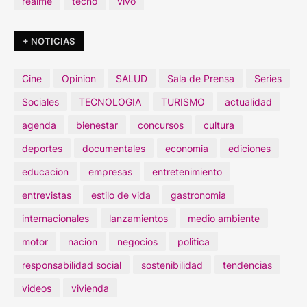
realme
tecno
vivo
+ NOTICIAS
Cine
Opinion
SALUD
Sala de Prensa
Series
Sociales
TECNOLOGIA
TURISMO
actualidad
agenda
bienestar
concursos
cultura
deportes
documentales
economia
ediciones
educacion
empresas
entretenimiento
entrevistas
estilo de vida
gastronomia
internacionales
lanzamientos
medio ambiente
motor
nacion
negocios
politica
responsabilidad social
sostenibilidad
tendencias
videos
vivienda