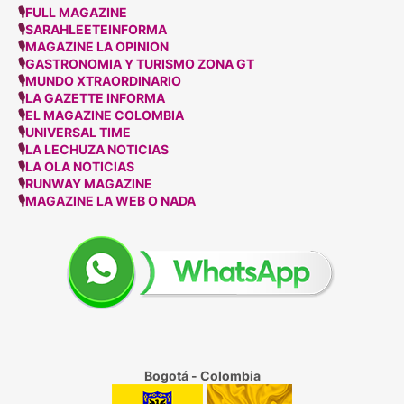
🎙
FULL MAGAZINE
🎙
SARAHLEETEINFORMA
🎙
MAGAZINE LA OPINION
🎙
GASTRONOMIA Y TURISMO ZONA GT
🎙
MUNDO XTRAORDINARIO
🎙
LA GAZETTE INFORMA
🎙
EL MAGAZINE COLOMBIA
🎙
UNIVERSAL TIME
🎙
LA LECHUZA NOTICIAS
🎙
LA OLA NOTICIAS
🎙
RUNWAY MAGAZINE
🎙
MAGAZINE LA WEB O NADA
Bogotá - Colombia