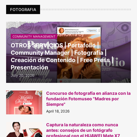
FOTOGRAFIA
COMMUNITY MANAGEMENT
OTROS SERVICIOS | Portafolio |
Community Manager | Fotografia |
Creación de Contenido | Free Press |
Presentación
July 20, 2026
Concurso de fotografía en alianza con la
fundación Fotomuseo "Madres por
Siempre"
April 18, 2026
Captura la naturaleza como nunca
antes: consejos de un fotógrafo
profesional con el HUAWEI Mate X7