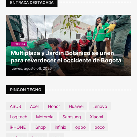
ENTRADA DESTACADA
BOGOTA
Multiplaza y Jardín Botánico se unen
para reverdecer el occidente de Bogotá
jueves, agosto 06, 2026
RINCON TECNO
ASUS
Acer
Honor
Huawei
Lenovo
Logitech
Motorola
Samsung
Xiaomi
iPHONE
iShop
infinix
oppo
poco