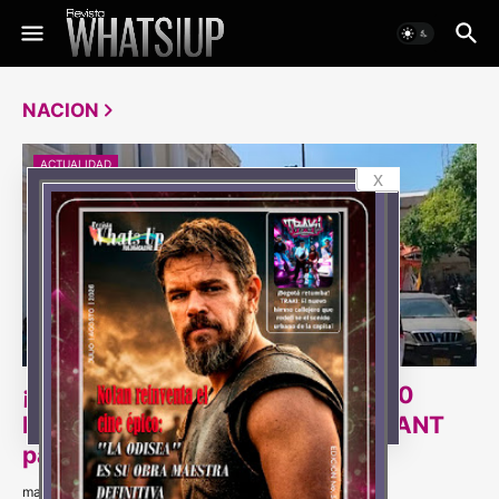
NACION
ACTUALIDAD
x
¡Taganga se levanta! Más de 7.000
habitantes irán a plantón ante la ANT
para defender sus tierras
martes, julio 21, 2026