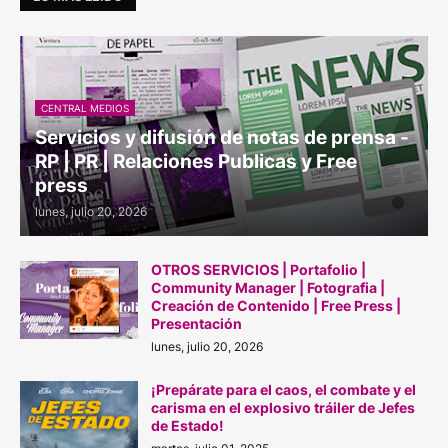
CENTRAL MEDIOS
Servicios y difusión de notas de prensa -
RP | PR | Relaciones Publicas y Free
press
lunes, julio 20, 2026
OTROS SERVICIOS | Portafolio |
Community Manager | Fotografia |
Creación de Contenido | Free Press |
Presentación
lunes, julio 20, 2026
¡Prepárate para el caos, el combate y el
carisma en el explosivo tráiler de Jefes
de Estado!