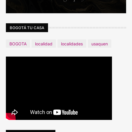
BOGOTÁ TU CASA
BOGOTA
localidad
localidades
usaquen