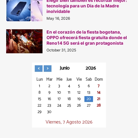
Elegir bien también es recordar mejor:
tecnología para un Día de la Madre
inolvidable
May 16, 2026
En el corazón de la fiesta bogotana,
OPPO ofrecerá fiesta gratuita donde el
Reno14 5G será el gran protagonista
October 31, 2025
Junio
2026
Lun
Mar
Mie
Jue
Vie
Sab
Dom
1
2
3
4
5
6
7
8
9
10
11
12
13
14
15
16
17
18
19
20
21
22
23
24
25
26
27
28
29
30
Viernes, 7 Agosto 2026