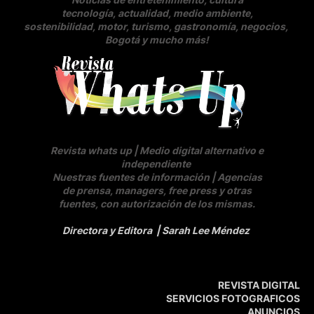
tecnología, actualidad, medio ambiente,
sostenibilidad, motor, turismo, gastronomía, negocios
,
Bogotá y mucho más!
Revista whats up | Medio digital alternativo e
independiente
Nuestras fuentes de información | Agencias
de prensa, managers, free press y otras
fuentes, con autorización de los mismas.
Directora y Editora
| Sarah Lee Méndez
REVISTA DIGITAL
SERVICIOS FOTOGRAFICOS
ANUNCIOS