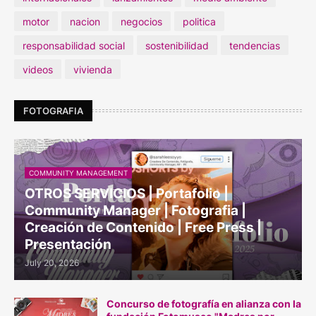
motor
nacion
negocios
politica
responsabilidad social
sostenibilidad
tendencias
videos
vivienda
FOTOGRAFIA
COMMUNITY MANAGEMENT
OTROS SERVICIOS | Portafolio |
Community Manager | Fotografia |
Creación de Contenido | Free Press |
Presentación
July 20, 2026
Concurso de fotografía en alianza con la