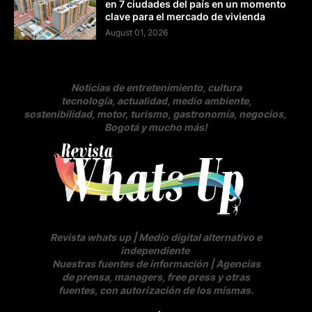
en 7 ciudades del país en un momento
clave para el mercado de vivienda
August 01, 2026
Noticias de entretenimiento, cultura
tecnología, actualidad, medio ambiente,
sostenibilidad, motor, turismo, gastronomía, negocios
,
Bogotá y mucho más!
Revista whats up | Medio digital alternativo e
independiente
Nuestras fuentes de información | Agencias
de prensa, managers, free press y otras
fuentes, con autorización de los mismas.