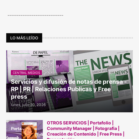
------------------------------
LO MÁS LEÍDO
CENTRAL MEDIOS
Servicios y difusión de notas de prensa -
RP | PR | Relaciones Publicas y Free
press
lunes, julio 20, 2026
OTROS SERVICIOS | Portafolio |
Community Manager | Fotografia |
Creación de Contenido | Free Press |