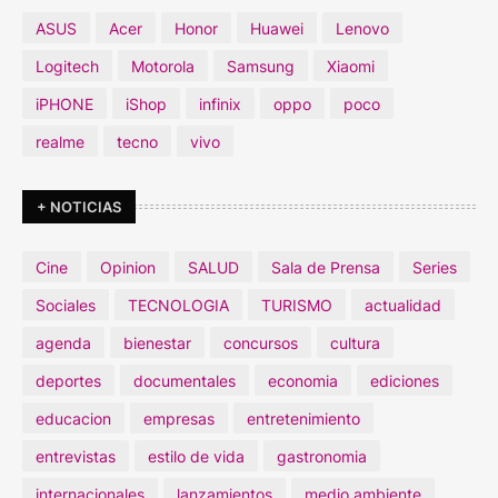
ASUS
Acer
Honor
Huawei
Lenovo
Logitech
Motorola
Samsung
Xiaomi
iPHONE
iShop
infinix
oppo
poco
realme
tecno
vivo
+ NOTICIAS
Cine
Opinion
SALUD
Sala de Prensa
Series
Sociales
TECNOLOGIA
TURISMO
actualidad
agenda
bienestar
concursos
cultura
deportes
documentales
economia
ediciones
educacion
empresas
entretenimiento
entrevistas
estilo de vida
gastronomia
internacionales
lanzamientos
medio ambiente