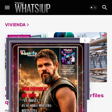
VIVIENDA
CONSTRUCCION
x
La construcción ya no solo busca
obreros: estos son los nuevos perfiles
que necesita
martes, agosto 04, 2026