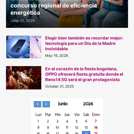
concurso regional de eficiencia
energética
June 20, 2026
Elegir bien también es recordar mejor:
tecnología para un Día de la Madre
inolvidable
May 16, 2026
En el corazón de la fiesta bogotana,
OPPO ofrecerá fiesta gratuita donde el
Reno14 5G será el gran protagonista
October 31, 2025
Junio
2026
Lun
Mar
Mie
Jue
Vie
Sab
Dom
1
2
3
4
5
6
7
8
9
10
11
12
13
14
15
16
17
18
19
20
21