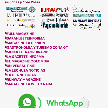
Públicas y Free Press
🎙
FULL MAGAZINE
🎙
SARAHLEETEINFORMA
🎙
MAGAZINE LA OPINION
🎙
GASTRONOMIA Y TURISMO ZONA GT
🎙
MUNDO XTRAORDINARIO
🎙
LA GAZETTE INFORMA
🎙
EL MAGAZINE COLOMBIA
🎙
UNIVERSAL TIME
🎙
LA LECHUZA NOTICIAS
🎙
LA OLA NOTICIAS
🎙
RUNWAY MAGAZINE
🎙
MAGAZINE LA WEB O NADA