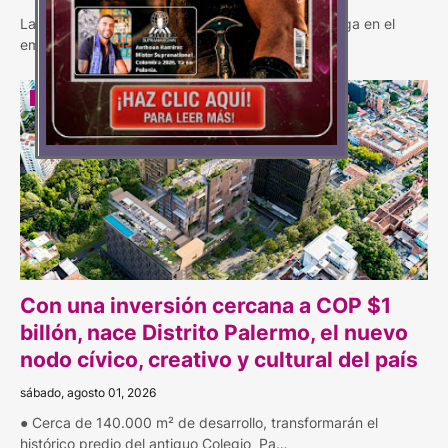
La reactivación de la construcción también se juega en el
empleo formal: Cusezar ● Cada proyec…
DISTRITO
Con una inversión cercana a COP $1
billón, nace Distrito Palermo, el nuevo
nodo cívico, creativo y cultural del país
sábado, agosto 01, 2026
● Cerca de 140.000 m² de desarrollo, transformarán el
histórico predio del antiguo Colegio Pa…