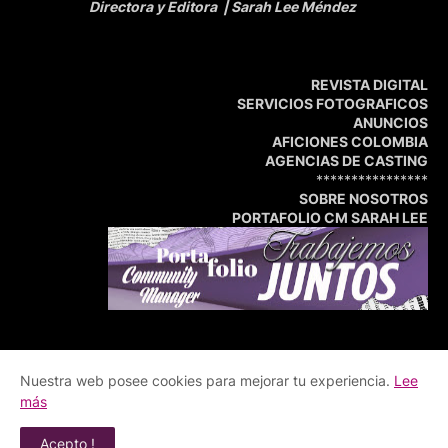
Directora y Editora
| Sarah Lee Méndez
REVISTA DIGITAL
SERVICIOS FOTOGRAFICOS
ANUNCIOS
AFICIONES COLOMBIA
AGENCIAS DE CASTING
****************
SOBRE NOSOTROS
PORTAFOLIO CM SARAH LEE
Nuestra web posee cookies para mejorar tu experiencia.
Lee
Inicio
Portafolio
Central de Medios
más
© Copyright 2009 - 2026 Revista Whats Up | Central de
Acepto !
Medios | Todos los derechos reservados